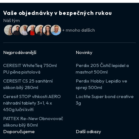
Vaše objednávky v bezpečných rukou
Náš tým
+ mnoho dalších
Nejprodávanější
Novinky
CERESIT WhiteTeq 750ml
Perdix 205 Čistič lepidel a
PU pěna pistolová
mastnot 500ml
CERESIT CS 25 sanitární
Perdix Hobby Lepidlo ve
silikon bílý 280ml
spreji 500ml
Ceresit STOP vlhkosti AERO
Loctite Super bond creative
náhradní tablety 3+1, 4 x
3g
450g luční kvítí
PATTEX Re-New Obnovovač
silikonu bílý 80ml
Doporučujeme
Další odkazy