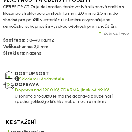
CERESIT® CT 74 je dekorativní tenkovrstvá silikonová omítka s
hlazenou strukturou a zrnitostí 1,5 mm, 2,0 mm a 2,5 mm. Je
vhodná pro použití v exteriéru i interiéru a vyznačuje se
samočisticí schopností a vysokou odolností proti znečištění.
Omítka je vysoce paropropustná, s nízkou nasákavostí a zároveň
Zobrazit více
velmi elastická, což jí zajišťuje vysokou odolnost proti
Spotřeba:
3,8-4,0 kg/m2
mechanickému poškození a nárazům. Díky vysoké stálosti barev
Velikost zrna:
2,5 mm
si uchovává atraktivní vzhled i po dlouhé době. Technologie
Struktura:
hlazená
BioProtect navíc chrání povrch proti plísním, řasám a houbám.
CT 74 je určena k aplikaci na beton, tradiční omítky, sádrové
podklady či sádrokartonové desky a využívá se také jako
DOSTUPNOST
povrchová úprava v zateplovacích systémech Ceresit
Skladem u dodavatele
Ceretherm (ETICS) s deskami z EPS nebo MW. Balení: 25 kg.
DOPRAVA
Doprava nad 1200 Kč ZDARMA, jinak od 69 Kč.
U tohoto produktu je možná doprava pouze naší
spedicí, jelikož je křehký nebo moc rozměrný
KE STAŽENÍ
Bezpečnostní list