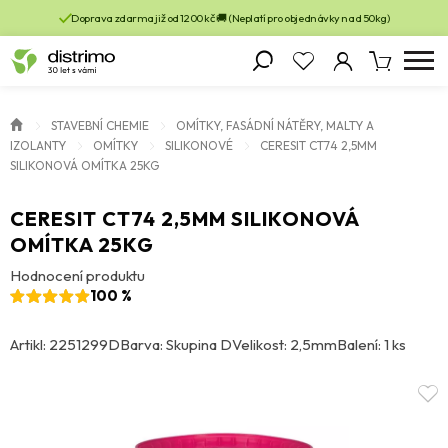
Doprava zdarma již od 1200 kč 🚚 (Neplatí pro objednávky nad 50kg)
STAVEBNÍ CHEMIE
OMÍTKY, FASÁDNÍ NÁTĚRY, MALTY A
IZOLANTY
OMÍTKY
SILIKONOVÉ
CERESIT CT74 2,5MM
SILIKONOVÁ OMÍTKA 25KG
CERESIT CT74 2,5MM SILIKONOVÁ
OMÍTKA 25KG
Hodnocení produktu
100 %
Artikl: 2251299D
Barva: Skupina D
Velikost: 2,5mm
Balení: 1 ks