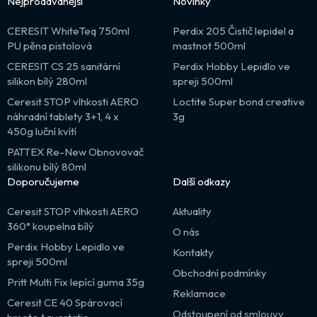
Nejprodávanější
Novinky
CERESIT WhiteTeq 750ml
Perdix 205 Čistič lepidel a
PU pěna pistolová
mastnot 500ml
CERESIT CS 25 sanitární
Perdix Hobby Lepidlo ve
silikon bílý 280ml
spreji 500ml
Ceresit STOP vlhkosti AERO
Loctite Super bond creative
náhradní tablety 3+1, 4 x
3g
450g luční kvítí
PATTEX Re-New Obnovovač
silikonu bílý 80ml
Doporučujeme
Další odkazy
Ceresit STOP vlhkosti AERO
Aktuality
360° koupelna bílý
O nás
Perdix Hobby Lepidlo ve
Kontakty
spreji 500ml
Obchodní podmínky
Pritt Multi Fix lepící guma 35g
Reklamace
Ceresit CE 40 Spárovací
Odstoupení od smlouvy