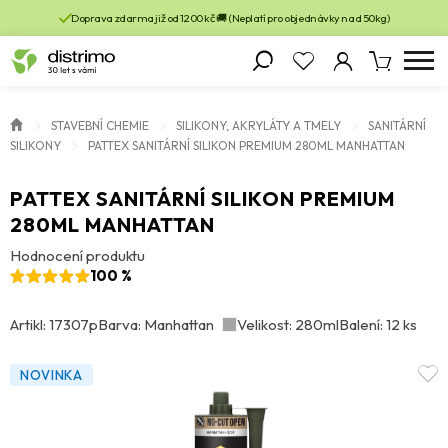
Doprava zdarma již od 1200 kč 🚚 (Neplatí pro objednávky nad 50kg)
STAVEBNÍ CHEMIE
SILIKONY, AKRYLÁTY A TMELY
SANITÁRNÍ
SILIKONY
PATTEX SANITÁRNÍ SILIKON PREMIUM 280ML MANHATTAN
PATTEX SANITÁRNÍ SILIKON PREMIUM
280ML MANHATTAN
Hodnocení produktu
100 %
Artikl: 17307p
Barva: Manhattan
Velikost: 280ml
Balení: 12 ks
NOVINKA