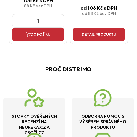
106 Kč
s DPH
88 Kč
bez DPH
od
106 Kč
s DPH
od
88 Kč
bez DPH
DO KOŠÍKU
DETAIL PRODUKTU
PROČ DISTRIMO
STOVKY OVĚŘENÝCH
ODBORNÁ POMOC S
RECENZÍ NA
VÝBĚREM SPRÁVNÉHO
HEUREKA.CZ A
PRODUKTU
ZBOŽÍ.CZ