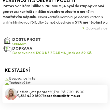
VLASTNOSTI A OBLASTI POUŽITÍ
Pattex Sanitární silikon PREMIUM je nyní dostupný v nové
generaci kartuší s nižším obsahem plastu a menším
množstvím odpadu.
Nová kartuše kombinuje odolný karton s
vnitřní hliníkovou fólií, díky čemuž obsahuje o
51 % méně plastu
a
oproti běžným plastovým kartuším snižuje celkové množství
Zobrazit více
odpadu až o
73 %
. Použití zůstává stejné – kartuše se vloží do
běžné vytlačovací pistole a silikon se snadno nanáší do spár ve
DOSTUPNOST
vlhkých prostorech.
Skladem
DOPRAVA
Doprava nad 1200 Kč ZDARMA, jinak od 69 Kč.
Tento prémiový sanitární silikon je určený především pro
vyplňování dilatačních a napojovacích spár
mezi
keramickými obklady a dlažbou, v rozích místností nebo ve styku
KE STAŽENÍ
stěn a podlah. Hodí se také k utěsnění kolem sanitárního
vybavení, například
umyvadel, van, sprchových vaniček nebo
Bezpečnostní list
obkladových detailů v koupelně
.
Technický list
Potřebujete poradit?
Po–Pá: 7:30–15:00
Pattex Sanitární silikon PREMIUM zůstává
trvale elastický
,
541 420 850
poradna@distrimo.cz
takže dobře snáší drobné pohyby materiálů, pnutí ve spárách i
změny teplot. Díky tomu pomáhá dlouhodobě utěsnit místa
vystavená vlhkosti, vodě a častému používání.