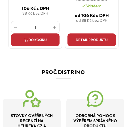
měď nebo železo.
Skladem
106 Kč
s DPH
88 Kč
bez DPH
od
106 Kč
s DPH
od
88 Kč
bez DPH
DO KOŠÍKU
DETAIL PRODUKTU
PROČ DISTRIMO
STOVKY OVĚŘENÝCH
ODBORNÁ POMOC S
RECENZÍ NA
VÝBĚREM SPRÁVNÉHO
HEUREKA.CZ A
PRODUKTU