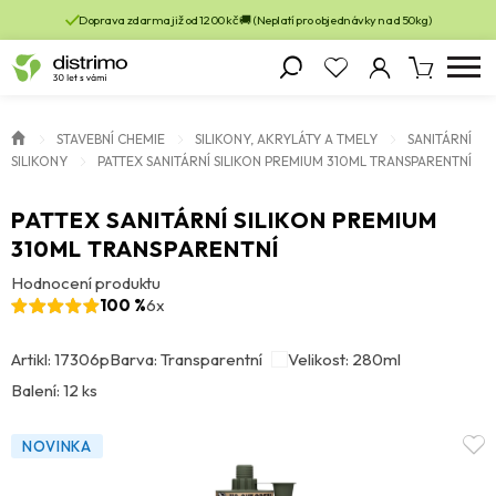
Doprava zdarma již od 1200 kč 🚚 (Neplatí pro objednávky nad 50kg)
STAVEBNÍ CHEMIE
SILIKONY, AKRYLÁTY A TMELY
SANITÁRNÍ
SILIKONY
PATTEX SANITÁRNÍ SILIKON PREMIUM 310ML TRANSPARENTNÍ
PATTEX SANITÁRNÍ SILIKON PREMIUM
310ML TRANSPARENTNÍ
Hodnocení produktu
100 %
6x
Artikl: 17306p
Barva: Transparentní
Velikost: 280ml
Balení: 12 ks
NOVINKA