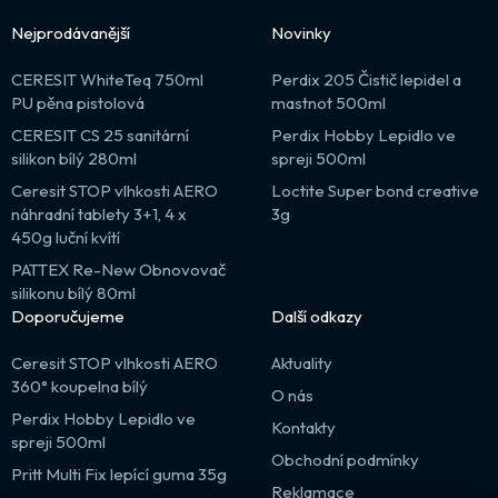
Nejprodávanější
Novinky
CERESIT WhiteTeq 750ml
Perdix 205 Čistič lepidel a
PU pěna pistolová
mastnot 500ml
CERESIT CS 25 sanitární
Perdix Hobby Lepidlo ve
silikon bílý 280ml
spreji 500ml
Ceresit STOP vlhkosti AERO
Loctite Super bond creative
náhradní tablety 3+1, 4 x
3g
450g luční kvítí
PATTEX Re-New Obnovovač
silikonu bílý 80ml
Doporučujeme
Další odkazy
Ceresit STOP vlhkosti AERO
Aktuality
360° koupelna bílý
O nás
Perdix Hobby Lepidlo ve
Kontakty
spreji 500ml
Obchodní podmínky
Pritt Multi Fix lepící guma 35g
Reklamace