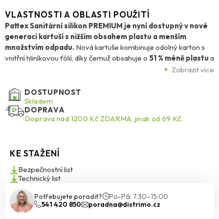
VLASTNOSTI A OBLASTI POUŽITÍ
Pattex Sanitární silikon PREMIUM je nyní dostupný v nové
generaci kartuší s nižším obsahem plastu a menším
množstvím odpadu.
Nová kartuše kombinuje odolný karton s
vnitřní hliníkovou fólií, díky čemuž obsahuje o
51 % méně plastu
a
oproti běžným plastovým kartuším snižuje celkové množství
Zobrazit více
odpadu až o
73 %
. Použití zůstává stejné – kartuše se vloží do
běžné vytlačovací pistole a silikon se snadno nanáší do spár ve
DOSTUPNOST
vlhkých prostorech.
Skladem
DOPRAVA
Doprava nad 1200 Kč ZDARMA, jinak od 69 Kč.
Tento prémiový sanitární silikon je určený především pro
vyplňování dilatačních a napojovacích spár
mezi
keramickými obklady a dlažbou, v rozích místností nebo ve styku
KE STAŽENÍ
stěn a podlah. Hodí se také k utěsnění kolem sanitárního
vybavení, například
umyvadel, van, sprchových vaniček nebo
Bezpečnostní list
obkladových detailů v koupelně
.
Technický list
Potřebujete poradit?
Po–Pá: 7:30–15:00
Pattex Sanitární silikon PREMIUM zůstává
trvale elastický
,
541 420 850
poradna@distrimo.cz
takže dobře snáší drobné pohyby materiálů, pnutí ve spárách i