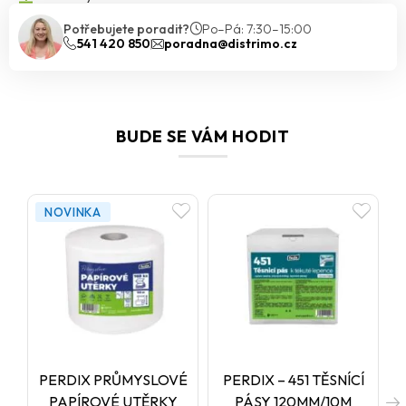
Lze ji využít také jako
ochranný protikorozní a
Potřebujete poradit?
Po–Pá: 7:30–15:00
protikarbonatační nátěr
betonových konstrukcí.
541 420 850
poradna@distrimo.cz
BUDE SE VÁM HODIT
NOVINKA
PERDIX PRŮMYSLOVÉ
PERDIX – 451 TĚSNÍCÍ
PAPÍROVÉ UTĚRKY
PÁSY 120MM/10M