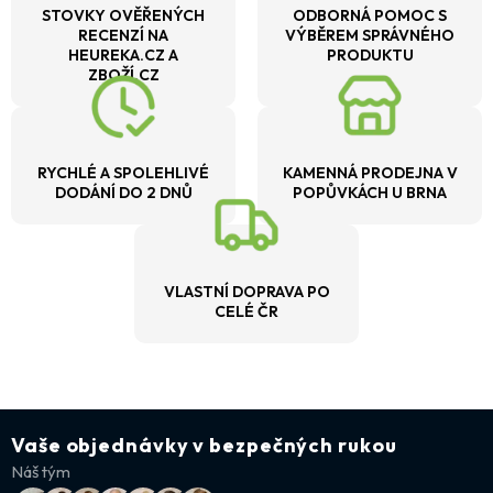
STOVKY OVĚŘENÝCH
ODBORNÁ POMOC S
RECENZÍ NA
VÝBĚREM SPRÁVNÉHO
HEUREKA.CZ A
PRODUKTU
ZBOŽÍ.CZ
RYCHLÉ A SPOLEHLIVÉ
KAMENNÁ PRODEJNA V
DODÁNÍ DO 2 DNŮ
POPŮVKÁCH U BRNA
VLASTNÍ DOPRAVA PO
CELÉ ČR
Vaše objednávky v bezpečných rukou
Náš tým