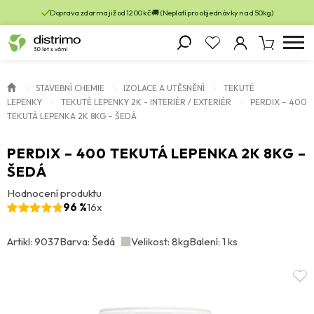
Doprava zdarma již od 1200 kč 🚚 (Neplatí pro objednávky nad 50kg)
STAVEBNÍ CHEMIE
IZOLACE A UTĚSNĚNÍ
TEKUTÉ
LEPENKY
TEKUTÉ LEPENKY 2K - INTERIÉR / EXTERIÉR
PERDIX – 400
TEKUTÁ LEPENKA 2K 8KG – ŠEDÁ
PERDIX – 400 TEKUTÁ LEPENKA 2K 8KG –
ŠEDÁ
Hodnocení produktu
96 %
16x
Artikl: 9037
Barva: Šedá
Velikost: 8kg
Balení: 1 ks