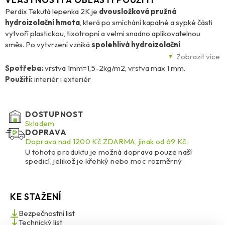
Perdix Tekutá lepenka 2K je
dvousložková pružná
hydroizolační hmota
, která po smíchání kapalné a sypké části
vytvoří plastickou, tixotropní a velmi snadno aplikovatelnou
směs. Po vytvrzení vzniká
spolehlivá hydroizolační
membrána
, která brání prosakování vody pod hydrostatickým
Zobrazit více
tlakem a zároveň nepropouští vlhkost. Hmota je dostupná v šedé
Spotřeba:
vrstva 1mm=1,5-2kg/m2, vrstva max 1 mm.
barvě a díky mikroporézní struktuře umožňuje prostup vodních
Použití:
interiér i exteriér
par, aniž by podporovala kondenzaci.
Výsledná vrstva je
vysoce pružná, pevně přilnavá
k betonu,
DOSTUPNOST
přírodnímu i umělému kameni, kovům včetně oceli, mědi či
Skladem
DOPRAVA
galvanizovaného plechu. Vyniká také
odolností proti mrazu až
Doprava nad 1200 Kč ZDARMA, jinak od 69 Kč.
do –35 °C
, rozmrazovacím solím, abrazi a má protismykové
U tohoto produktu je možná doprava pouze naší
vlastnosti. Navíc účinně
brání prostupu radonu
, což z ní dělá
spedicí, jelikož je křehký nebo moc rozměrný
ideální volbu i pro spodní stavby.
Perdix Tekutá lepenka 2K je vhodná pro
plošné hydroizolace
KE STAŽENÍ
betonů, potěrů, zdí, základů staveb, základových desek či
sklepních stěn
. Skvěle se hodí pro
koupelny, sprchové kouty,
Bezpečnostní list
balkony, terasy a garáže
, kde chrání před povrchovou vodou.
Technický list