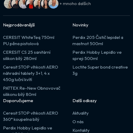
+ mnoho dalších
Nejprodávanější
Novinky
CERESIT WhiteTeq 750ml
Perdix 205 Čistič lepidel a
PU pěna pistolová
mastnot 500ml
CERESIT CS 25 sanitární
Perdix Hobby Lepidlo ve
silikon bílý 280ml
spreji 500ml
Ceresit STOP vlhkosti AERO
Loctite Super bond creative
náhradní tablety 3+1, 4 x
3g
450g luční kvítí
PATTEX Re-New Obnovovač
silikonu bílý 80ml
Doporučujeme
Další odkazy
Ceresit STOP vlhkosti AERO
Aktuality
360° koupelna bílý
O nás
Perdix Hobby Lepidlo ve
Kontakty