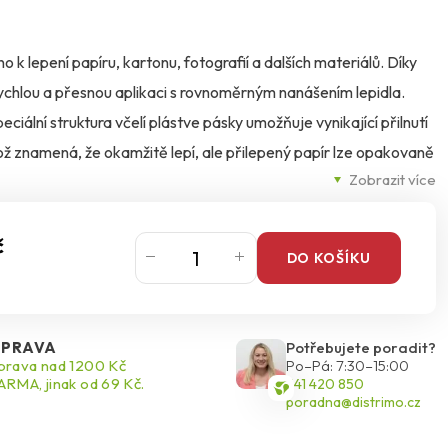
o k lepení papíru, kartonu, fotografií a dalších materiálů. Díky
rychlou a přesnou aplikaci s rovnoměrným nanášením lepidla.
speciální struktura včelí plástve pásky umožňuje vynikající přilnutí
což znamená, že okamžitě lepí, ale přilepený papír lze opakovaně
Zobrazit více
. Neobsahuje rozpouštědla, takže je bezpečné a pohodlné pro
č
DO KOŠÍKU
PRAVA
Potřebujete poradit?
rava nad 1200 Kč
Po–Pá: 7:30–15:00
RMA, jinak od 69 Kč.
541 420 850
poradna@distrimo.cz