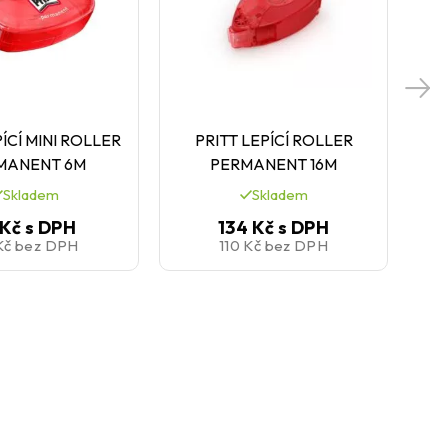
PÍCÍ MINI ROLLER
PRITT LEPÍCÍ ROLLER
PR
MANENT 6M
PERMANENT 16M
Skladem
Skladem
 Kč
s DPH
134 Kč
s DPH
Kč
bez DPH
110 Kč
bez DPH