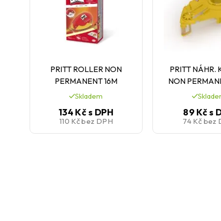
PRITT ROLLER NON
PRITT NÁHR.
PERMANENT 16M
NON PERMANE
Skladem
Sklad
134 Kč
s DPH
89 Kč
s 
110 Kč
bez DPH
74 Kč
bez