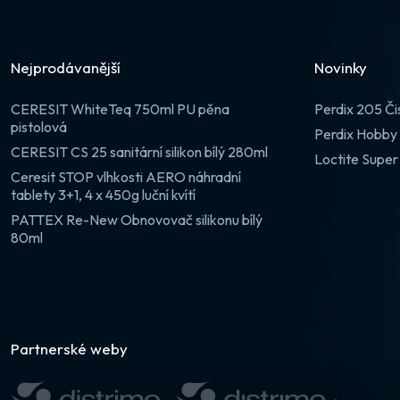
Nejprodávanější
Novinky
CERESIT WhiteTeq 750ml PU pěna
Perdix 205 Či
pistolová
Perdix Hobby 
CERESIT CS 25 sanitární silikon bílý 280ml
Loctite Super
Ceresit STOP vlhkosti AERO náhradní
tablety 3+1, 4 x 450g luční kvítí
PATTEX Re-New Obnovovač silikonu bílý
80ml
Partnerské weby