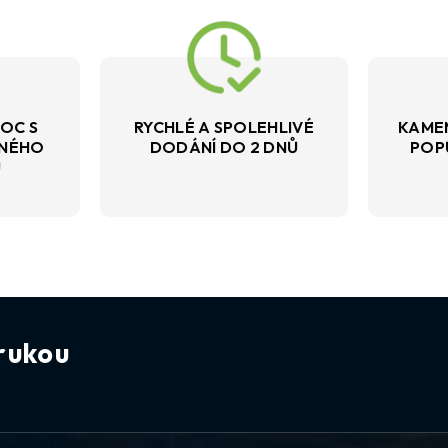
OC S
RYCHLÉ A SPOLEHLIVÉ
KAME
VNÉHO
DODÁNÍ DO 2 DNŮ
POP
U
rukou