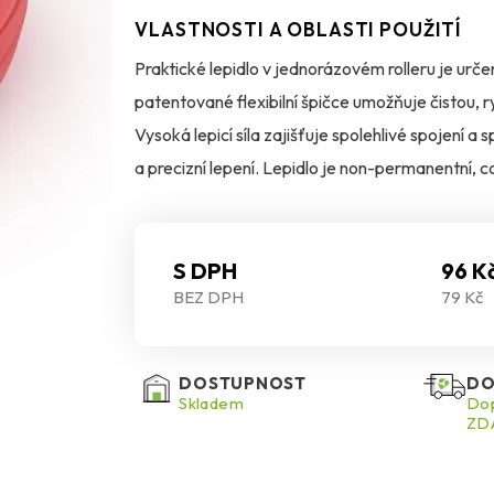
VLASTNOSTI A OBLASTI POUŽITÍ
Praktické lepidlo v jednorázovém rolleru je určen
patentované flexibilní špičce umožňuje čistou, 
Vysoká lepicí síla zajišťuje spolehlivé spojení a 
a precizní lepení. Lepidlo je non-permanentní, 
sejmout a znovu nalepit, aniž by zůstaly stopy
každodenní použití.
S DPH
96 K
BEZ DPH
79 Kč
DOSTUPNOST
DO
Skladem
Dop
ZDA