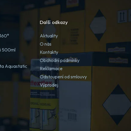
Další odkazy
 360°
Aktuality
O nás
ji 500ml
Kontakty
Obchodní podmínky
ta Aquastatic
Reklamace
Odstoupení od smlouvy
Výprodej