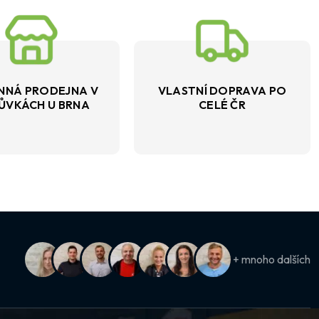
NNÁ PRODEJNA V
VLASTNÍ DOPRAVA PO
ŮVKÁCH U BRNA
CELÉ ČR
+ mnoho dalších