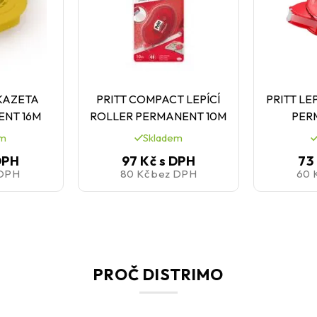
 KAZETA
PRITT COMPACT LEPÍCÍ
PRITT LE
NT 16M
ROLLER PERMANENT 10M
PER
em
Skladem
DPH
97 Kč
s DPH
73
 DPH
80 Kč
bez DPH
60 
PROČ DISTRIMO