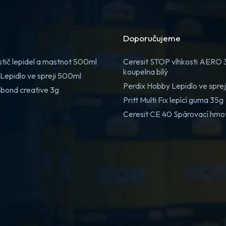
Doporučujeme
stič lepidel a mastnot 500ml
Ceresit STOP vlhkosti AERO
koupelna bílý
Lepidlo ve spreji 500ml
Perdix Hobby Lepidlo ve spre
 bond creative 3g
Pritt Multi Fix lepící guma 35g
Ceresit CE 40 Spárovací hmo