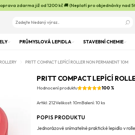
oprava zdarma již od 1200 kč 🚚 (Neplatí pro objednávky nad 5
ELY
PRŮMYSLOVÁ LEPIDLA
STAVEBNÍ CHEMIE
 ROLLERY
PRITT COMPACT LEPÍCÍ ROLLER NON PERMANENT 10M
PRITT COMPACT LEPÍCÍ ROL
Hodnocení produktu
100 %
Artikl: 212
Velikost: 10m
Balení: 10 ks
POPIS PRODUKTU
Jednorázové snímatelné praktické lepidlo v roll