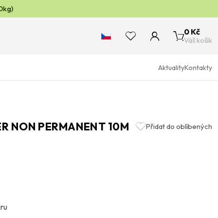
0kg)
0 Kč
Váš košík
Aktuality
Kontakty
LER NON PERMANENT 10M
Přidat do oblíbených
eru