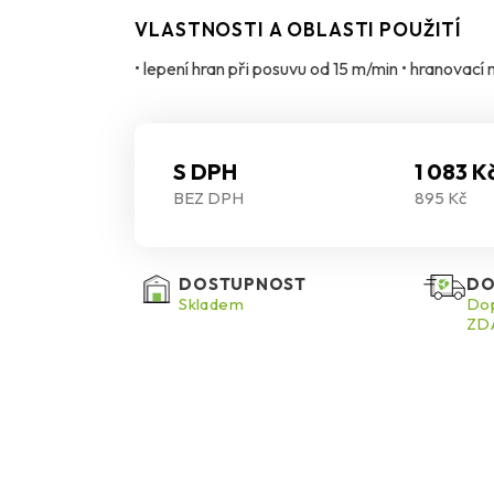
VLASTNOSTI A OBLASTI POUŽITÍ
• lepení hran při posuvu od 15 m/min • hranovac
S DPH
1 083 K
BEZ DPH
895 Kč
DOSTUPNOST
DO
Skladem
Dop
ZDA