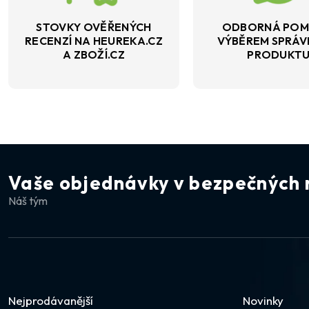
STOVKY OVĚŘENÝCH
ODBORNÁ POM
RECENZÍ NA HEUREKA.CZ
VÝBĚREM SPRÁ
A ZBOŽÍ.CZ
PRODUKT
Vaše objednávky v bezpečných 
Náš tým
Nejprodávanější
Novinky