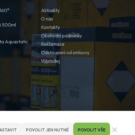
 360°
Aktuality
O nás
ji 500ml
Kontakty
Obchodní podmínky
ta Aquastatic
Reklamace
Odstoupení od smlouvy
Výprodej
ASTAVIT
POVOLIT JEN NUTNÉ
POVOLIT VŠE