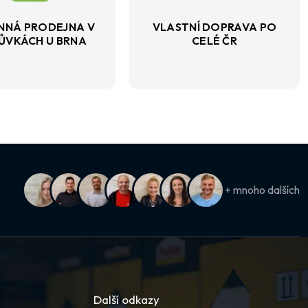
NNÁ PRODEJNA V
VLASTNÍ DOPRAVA PO
ŮVKÁCH U BRNA
CELÉ ČR
+ mnoho dalších
Další odkazy