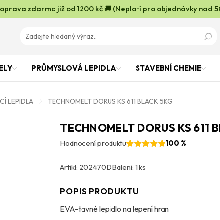
oprava zdarma již od 1200 kč 🚚 (Neplatí pro objednávky nad 5
ELY
PRŮMYSLOVÁ LEPIDLA
STAVEBNÍ CHEMIE
Í LEPIDLA
TECHNOMELT DORUS KS 611 BLACK 5KG
TECHNOMELT DORUS KS 611 
Hodnocení produktu
100 %
Artikl: 202470D
Balení: 1 ks
POPIS PRODUKTU
EVA-tavné lepidlo na lepení hran