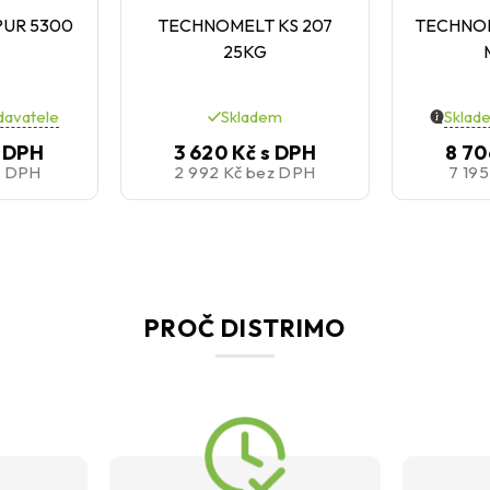
UR 5300
TECHNOMELT KS 207
TECHNOM
25KG
davatele
Skladem
Sklad
 DPH
3 620 Kč
s DPH
8 70
z DPH
2 992 Kč
bez DPH
7 19
PROČ DISTRIMO