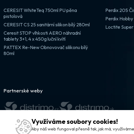
CERESIT WhiteTeq 750ml PU pěna
Perdix 205 Či
pistolová
Perdix Hobby 
CERESIT CS 25 sanitární silikon bílý 280ml
Loctite Super
Ceresit STOP vlhkosti AERO náhradní
tablety 3+1, 4 x 450g luční kvítí
PATTEX Re-New Obnovovač silikonu bílý
80ml
Partnerské weby
Využíváme soubory cookies!
Aby náš web fungoval přesně tak, jak má, využívá