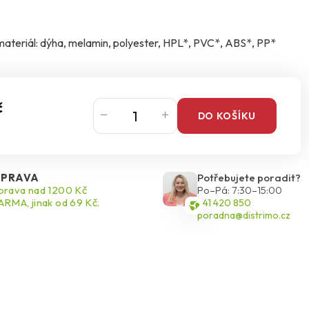
í materiál: dýha, melamin, polyester, HPL*, PVC*, ABS*, PP*
č
DO KOŠÍKU
PRAVA
Potřebujete poradit?
rava nad 1200 Kč
Po–Pá: 7:30–15:00
RMA, jinak od 69 Kč.
541 420 850
poradna@distrimo.cz