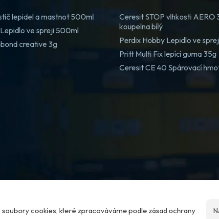
stič lepidel a mastnot 500ml
Ceresit STOP vlhkosti AERO
koupelna bílý
Lepidlo ve spreji 500ml
Perdix Hobby Lepidlo ve spre
 bond creative 3g
Pritt Multi Fix lepící guma 35g
Ceresit CE 40 Spárovací hmo
me soubory cookies, které zpracováváme podle zásad ochrany
N