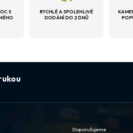
OC S
RYCHLÉ A SPOLEHLIVÉ
KAME
VNÉHO
DODÁNÍ DO 2 DNŮ
POP
U
rukou
Doporučujeme