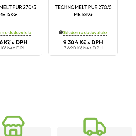
ELT PUR 270/5
TECHNOMELT PUR 270/5
T
ME 16KG
ME 16KG
em u dodavatele
Skladem u dodavatele
6 Kč
s DPH
9 304 Kč
s DPH
5 Kč
bez DPH
7 690 Kč
bez DPH