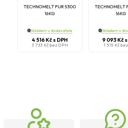
TECHNOMELT PUR 5300
TECHNOMELT P
16KG
16KG
Skladem u dodavatele
Skladem u do
4 516 Kč
s DPH
9 093 Kč
s
3 733 Kč
bez DPH
7 515 Kč
be