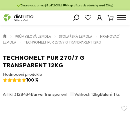
Doprava zdarma již od 1200 kč 🚚 (Neplatí pro objednávky nad 50kg)
PRŮMYSLOVÁ LEPIDLA
STOLAŘSKÁ LEPIDLA
HRANOVACÍ
LEPIDLA
TECHNOMELT PUR 270/7 G TRANSPARENT 12KG
TECHNOMELT PUR 270/7 G
TRANSPARENT 12KG
Hodnocení produktu
100 %
Artikl: 3128434
Barva: Transparent
Velikost: 12kg
Balení: 1 ks