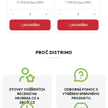
3 733 Kč
bez DPH
7 515 Kč
bez DPH
DO KOŠÍKU
DO KOŠÍKU
PROČ DISTRIMO
STOVKY OVĚŘENÝCH
ODBORNÁ POMOC S
RECENZÍ NA
VÝBĚREM SPRÁVNÉHO
HEUREKA.CZ A
PRODUKTU
ZBOŽÍ.CZ