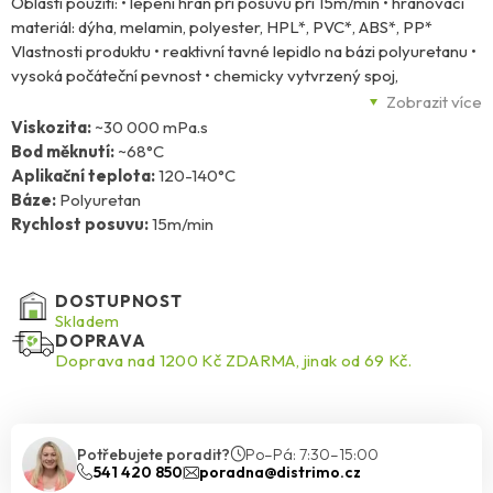
Oblasti použití: • lepení hran při posuvu při 15m/min • hranovací
materiál: dýha, melamin, polyester, HPL*, PVC*, ABS*, PP*
Vlastnosti produktu • reaktivní tavné lepidlo na bázi polyuretanu •
vysoká počáteční pevnost • chemicky vytvrzený spoj,
termoplastický • tvoří nerozpustný termosetový film • vysoká
Zobrazit více
konečná pevnost spoje • vysoká tepelná odolnost (vyšší než
Viskozita:
~30 000 mPa.s
150°C) a pružnost při chladu • vynikající odolnost proti vodě •
Bod měknutí:
~68°C
vytváří těsnou spáru • vhodný zejména pro nanášení tryskou
Aplikační teplota:
120-140°C
Báze:
Polyuretan
Rychlost posuvu:
15m/min
DOSTUPNOST
Skladem
DOPRAVA
Doprava nad 1200 Kč ZDARMA, jinak od 69 Kč.
Potřebujete poradit?
Po–Pá: 7:30–15:00
541 420 850
poradna@distrimo.cz