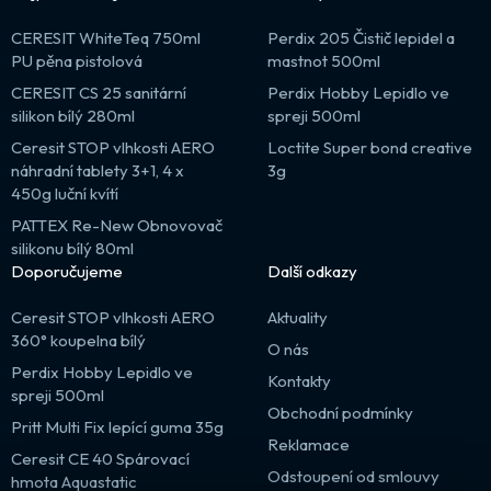
CERESIT WhiteTeq 750ml
Perdix 205 Čistič lepidel a
PU pěna pistolová
mastnot 500ml
CERESIT CS 25 sanitární
Perdix Hobby Lepidlo ve
silikon bílý 280ml
spreji 500ml
Ceresit STOP vlhkosti AERO
Loctite Super bond creative
náhradní tablety 3+1, 4 x
3g
450g luční kvítí
PATTEX Re-New Obnovovač
silikonu bílý 80ml
Doporučujeme
Další odkazy
Ceresit STOP vlhkosti AERO
Aktuality
360° koupelna bílý
O nás
Perdix Hobby Lepidlo ve
Kontakty
spreji 500ml
Obchodní podmínky
Pritt Multi Fix lepící guma 35g
Reklamace
Ceresit CE 40 Spárovací
Odstoupení od smlouvy
hmota Aquastatic