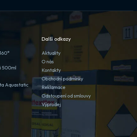
Další odkazy
 360°
Aktuality
O nás
ji 500ml
Kontakty
Obchodní podmínky
ta Aquastatic
Reklamace
Odstoupení od smlouvy
Výprodej