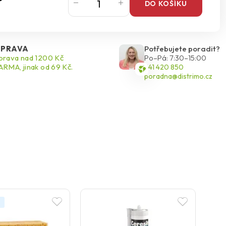
DO KOŠÍKU
PRAVA
Potřebujete poradit?
rava nad 1200 Kč
Po–Pá: 7:30–15:00
RMA, jinak od 69 Kč.
541 420 850
poradna@distrimo.cz