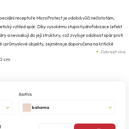
peciální receptuře MicroProtect je odolná vůči nečistotám,
tetický vzhled spár. Díky vysokému stupni hydrofobizace (efekt
y a nevsakují do její struktury, což zvyšuje odolnost spár proti
é i průmyslové objekty, zejména je doporučena na kritické
Zobrazit více
 bazény.
20 cm
BARVA
bahama
č