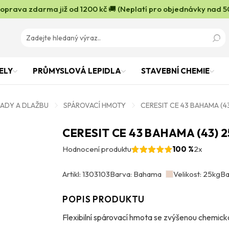
oprava zdarma již od 1200 kč 🚚 (Neplatí pro objednávky nad 5
ELY
PRŮMYSLOVÁ LEPIDLA
STAVEBNÍ CHEMIE
LADY A DLAŽBU
SPÁROVACÍ HMOTY
CERESIT CE 43 BAHAMA (4
CERESIT CE 43 BAHAMA (43) 
Hodnocení produktu
100 %
2x
Artikl: 1303103
Barva: Bahama
Velikost: 25kg
Ba
POPIS PRODUKTU
Flexibilní spárovací hmota se zvýšenou chemic