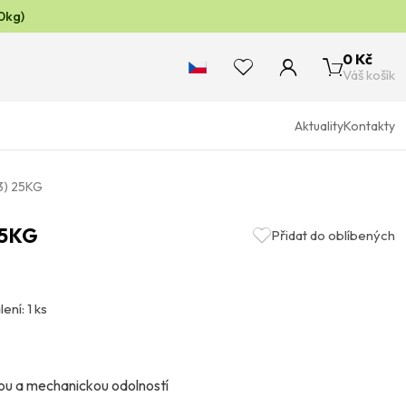
0kg)
0 Kč
Váš košík
Aktuality
Kontakty
3) 25KG
25KG
Přidat do oblíbených
lení: 1 ks
kou a mechanickou odolností