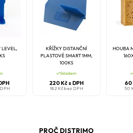
 LEVEL,
KŘÍŽKY DISTANČNÍ
HOUBA 
0KS
PLASTOVÉ SMART 1MM,
160
100KS
em
Skladem
 DPH
220 Kč
s DPH
60
 DPH
182 Kč
bez DPH
50 
PROČ DISTRIMO