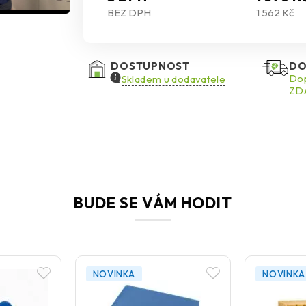
BEZ DPH
1 562 Kč
DOSTUPNOST
DO
Dop
Skladem u dodavatele
ZDA
BUDE SE VÁM HODIT
NOVINKA
NOVINKA