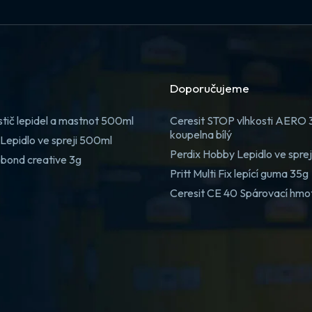
Doporučujeme
stič lepidel a mastnot 500ml
Ceresit STOP vlhkosti AERO
koupelna bílý
Lepidlo ve spreji 500ml
Perdix Hobby Lepidlo ve spre
 bond creative 3g
Pritt Multi Fix lepící guma 35g
Ceresit CE 40 Spárovací hmo