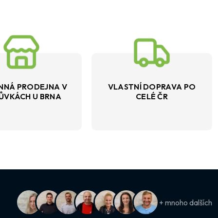
NNÁ PRODEJNA V
VLASTNÍ DOPRAVA PO
ŮVKÁCH U BRNA
CELÉ ČR
+ mnoho dalších