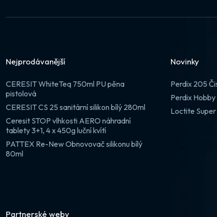
Nejprodávanější
Novinky
CERESIT WhiteTeq 750ml PU pěna
Perdix 205 Či
pistolová
Perdix Hobby 
CERESIT CS 25 sanitární silikon bílý 280ml
Loctite Super
Ceresit STOP vlhkosti AERO náhradní
tablety 3+1, 4 x 450g luční kvítí
PATTEX Re-New Obnovovač silikonu bílý
80ml
Partnerské weby