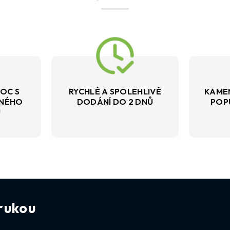
OC S
RYCHLÉ A SPOLEHLIVÉ
KAME
VNÉHO
DODÁNÍ DO 2 DNŮ
POP
U
rukou