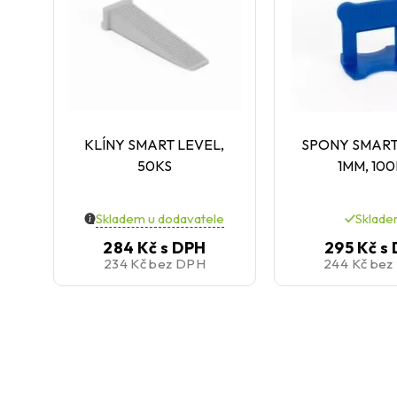
KLÍNY SMART LEVEL,
SPONY SMART
50KS
1MM, 10
Skladem u dodavatele
Sklad
284 Kč
s DPH
295 Kč
s
234 Kč
bez DPH
244 Kč
bez