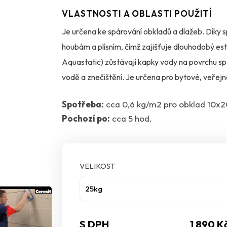
VLASTNOSTI A OBLASTI POUŽITÍ
Je určena ke spárování obkladů a dlažeb. Díky s
houbám a plísním, čímž zajišťuje dlouhodobý es
Aquastatic) zůstávají kapky vody na povrchu spár
vodě a znečištění. Je určena pro bytové, veřejn
podklady, jako jsou vytápění, balkony, terasy či
Spotřeba:
cca 0,6 kg/m2 pro obklad 10x
Pochozí po:
cca 5 hod.
VELIKOST
25kg
S DPH
1 890 K