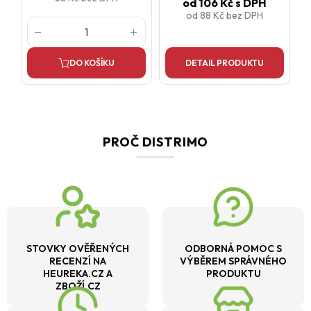
od
106 Kč
s DPH
od
88 Kč
bez DPH
DO KOŠÍKU
DETAIL PRODUKTU
PROČ DISTRIMO
STOVKY OVĚŘENÝCH
ODBORNÁ POMOC S
RECENZÍ NA
VÝBĚREM SPRÁVNÉHO
HEUREKA.CZ A
PRODUKTU
ZBOŽÍ.CZ