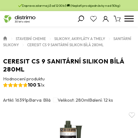
Doprava zdarma již od 1200 kč 🚚 (Neplatí pro objednávky nad 50kg)
STAVEBNÍ CHEMIE
SILIKONY, AKRYLÁTY A TMELY
SANITÁRNÍ
SILIKONY
CERESIT CS 9 SANITÁRNÍ SILIKON BÍLÁ 280ML
CERESIT CS 9 SANITÁRNÍ SILIKON BÍLÁ
280ML
Hodnocení produktu
100 %
1x
Artikl: 16391p
Barva: Bílá
Velikost: 280ml
Balení: 12 ks