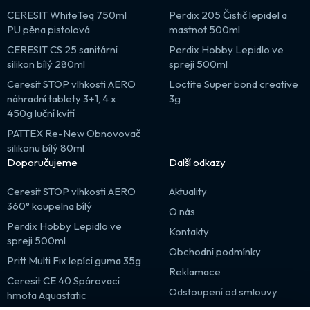
CERESIT WhiteTeq 750ml
Perdix 205 Čistič lepidel a
PU pěna pistolová
mastnot 500ml
CERESIT CS 25 sanitární
Perdix Hobby Lepidlo ve
silikon bílý 280ml
spreji 500ml
Ceresit STOP vlhkosti AERO
Loctite Super bond creative
náhradní tablety 3+1, 4 x
3g
450g luční kvítí
PATTEX Re-New Obnovovač
silikonu bílý 80ml
Doporučujeme
Další odkazy
Ceresit STOP vlhkosti AERO
Aktuality
360° koupelna bílý
O nás
Perdix Hobby Lepidlo ve
Kontakty
spreji 500ml
Obchodní podmínky
Pritt Multi Fix lepící guma 35g
Reklamace
Ceresit CE 40 Spárovací
Odstoupení od smlouvy
hmota Aquastatic