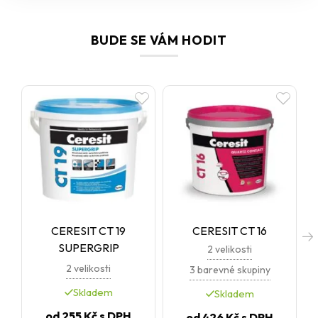
finální vrstva v
kontaktních zateplovacích systémech
Ceresit Ceretherm
. Ideální volba všude tam, kde očekáváte
vysokou odolnost, snadnou údržbu a reprezentativní
BUDE SE VÁM HODIT
vzhled
.
CERESIT CT 19
CERESIT CT 16
SUPERGRIP
2 velikosti
2 velikosti
3 barevné skupiny
Skladem
Skladem
od
255 Kč
s DPH
od
426 Kč
s DPH