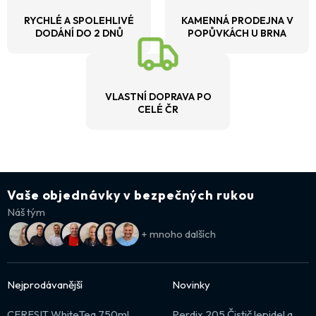
RYCHLÉ A SPOLEHLIVÉ
KAMENNÁ PRODEJNA V
DODÁNÍ DO 2 DNŮ
POPŮVKÁCH U BRNA
VLASTNÍ DOPRAVA PO
CELÉ ČR
Vaše objednávky v bezpečných rukou
Náš tým
+ mnoho dalších
Nejprodávanější
Novinky
CERESIT WhiteTeq 750ml
Perdix 205 Čistič lepidel a