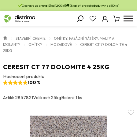
Doprava zdarma již od 1200 kč 🚚 (Neplatí pro objednávky nad 50kg)
STAVEBNÍ CHEMIE
OMÍTKY, FASÁDNÍ NÁTĚRY, MALTY A
IZOLANTY
OMÍTKY
MOZAIKOVÉ
CERESIT CT 77 DOLOMITE 4
25KG
CERESIT CT 77 DOLOMITE 4 25KG
Hodnocení produktu
100 %
Artikl: 2857821
Velikost: 25kg
Balení: 1 ks