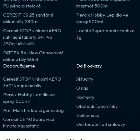
PU pěna pistolová
mastnot 500ml
CERESIT CS 25 sanitární
Perdix Hobby Lepidlo ve
silikon bílý 280ml
spreji 500ml
Ceresit STOP vlhkosti AERO
Loctite Super bond creative
náhradní tablety 3+1, 4 x
3g
450g luční kvítí
PATTEX Re-New Obnovovač
silikonu bílý 80ml
Doporučujeme
Další odkazy
Ceresit STOP vlhkosti AERO
Aktuality
360° koupelna bílý
O nás
Perdix Hobby Lepidlo ve
Kontakty
spreji 500ml
Obchodní podmínky
Pritt Multi Fix lepící guma 35g
Reklamace
Ceresit CE 40 Spárovací
Odstoupení od smlouvy
hmota Aquastatic
Výprodej