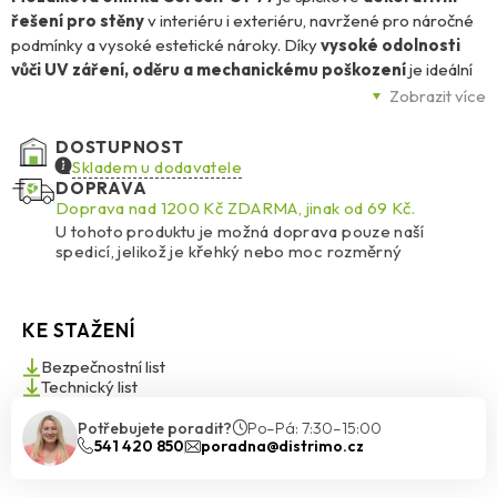
řešení pro stěny
v interiéru i exteriéru, navržené pro náročné
podmínky a vysoké estetické nároky. Díky
vysoké odolnosti
vůči UV záření, oděru a mechanickému poškození
je ideální
volbou pro plochy se zvýšeným zatížením – ať už se jedná o
Zobrazit více
sokly, vstupní portály, chodby nebo balustrády.
DOSTUPNOST
Její
transparentní akrylové pojivo s barevným křemičitým
Skladem u dodavatele
DOPRAVA
kamenivem o zrnitosti 1,4–2,0 mm
vytváří hladký, barevný a
Doprava nad 1200 Kč ZDARMA, jinak od 69 Kč.
trvanlivý vzhled. Omítka se snadno aplikuje nerezovým
U tohoto produktu je možná doprava pouze naší
hladítkem, dobře se roztírá i vyhlazuje a po vytvrdnutí je
odolná
spedicí, jelikož je křehký nebo moc rozměrný
vůči znečištění a velmi snadno se udržuje
.
K dispozici je
48 standardních odstínů
, přičemž světlé barvy s
KE STAŽENÍ
HBW ≥ 25 % doporučujeme pro větší plochy.
Tmavé a syté
odstíny se hodí zejména pro menší architektonické
Bezpečnostní list
detaily
Technický list
. Díky speciální
formuli BioProtect
navíc omítka účinně
brání růstu plísní, řas a hub, a to i ve vlhkém prostředí.
Potřebujete poradit?
Po–Pá: 7:30–15:00
541 420 850
poradna@distrimo.cz
Ceresit CT 77 je vhodná pro různé podklady –
tradiční omítky,
beton, sádrokarton i vláknité desky
– a výborně se hodí jako