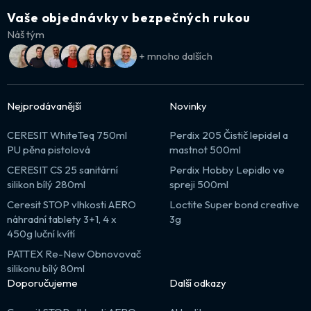
Vaše objednávky v bezpečných rukou
Náš tým
+ mnoho dalších
Nejprodávanější
Novinky
CERESIT WhiteTeq 750ml
Perdix 205 Čistič lepidel a
PU pěna pistolová
mastnot 500ml
CERESIT CS 25 sanitární
Perdix Hobby Lepidlo ve
silikon bílý 280ml
spreji 500ml
Ceresit STOP vlhkosti AERO
Loctite Super bond creative
náhradní tablety 3+1, 4 x
3g
450g luční kvítí
PATTEX Re-New Obnovovač
silikonu bílý 80ml
Doporučujeme
Další odkazy