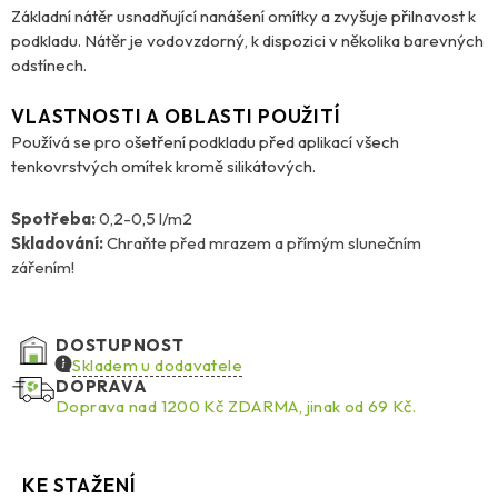
Základní nátěr usnadňující nanášení omítky a zvyšuje přilnavost k
podkladu. Nátěr je vodovzdorný, k dispozici v několika barevných
odstínech.
VLASTNOSTI A OBLASTI POUŽITÍ
Používá se pro ošetření podkladu před aplikací všech
tenkovrstvých omítek kromě silikátových.
Spotřeba:
0,2-0,5 l/m2
Skladování:
Chraňte před mrazem a přímým slunečním
zářením!
DOSTUPNOST
Skladem u dodavatele
DOPRAVA
Doprava nad 1200 Kč ZDARMA, jinak od 69 Kč.
KE STAŽENÍ