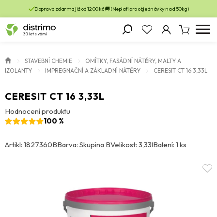
Doprava zdarma již od 1200 kč 🚚 (Neplatí pro objednávky nad 50kg)
STAVEBNÍ CHEMIE
OMÍTKY, FASÁDNÍ NÁTĚRY, MALTY A
IZOLANTY
IMPREGNAČNÍ A ZÁKLADNÍ NÁTĚRY
CERESIT CT 16 3,33L
CERESIT CT 16 3,33L
Hodnocení produktu
100 %
Artikl: 1827360B
Barva: Skupina B
Velikost: 3,33l
Balení: 1 ks