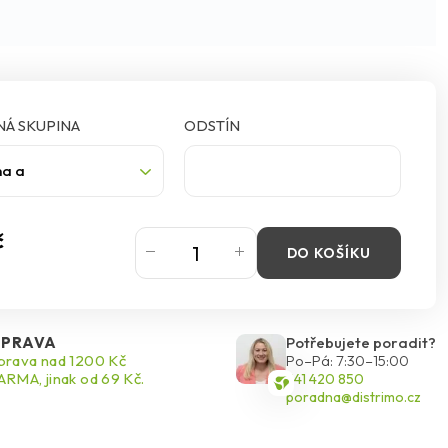
Á SKUPINA
ODSTÍN
na a
č
DO KOŠÍKU
PRAVA
Potřebujete poradit?
rava nad 1200 Kč
Po–Pá: 7:30–15:00
RMA, jinak od 69 Kč.
541 420 850
poradna@distrimo.cz