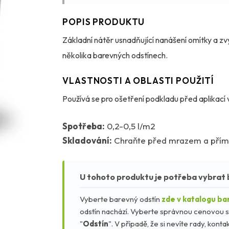
POPIS PRODUKTU
Základní nátěr usnadňující nanášení omítky a zv
několika barevných odstínech.
VLASTNOSTI A OBLASTI POUŽITÍ
Používá se pro ošetření podkladu před aplikací
Spotřeba:
0,2-0,5 l/m2
Skladování:
Chraňte před mrazem a přím
U tohoto produktu je potřeba vybrat 
Vyberte barevný odstín
zde v katalogu ba
odstín nachází. Vyberte správnou cenovou s
"
Odstín
". V případě, že si nevíte rady, kon