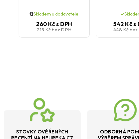
Skladem u dodavatele
Sklad
260 Kč
s DPH
542 Kč
s
215 Kč
bez DPH
448 Kč
bez
STOVKY OVĚŘENÝCH
ODBORNÁ POM
RECENZÍ NA HEUREKA.CZ
VÝBĚREM SPRÁ