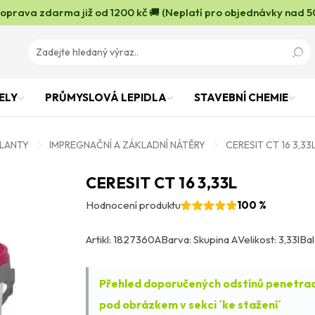
oprava zdarma již od 1200 kč 🚚 (Neplatí pro objednávky nad 5
ELY
PRŮMYSLOVÁ LEPIDLA
STAVEBNÍ CHEMIE
OLANTY
IMPREGNAČNÍ A ZÁKLADNÍ NÁTĚRY
CERESIT CT 16 3,33
CERESIT CT 16 3,33L
Hodnocení produktu
100 %
Artikl: 1827360A
Barva: Skupina A
Velikost: 3,33l
Bal
Přehled doporučených odstínů penetrac
pod obrázkem v sekci ´ke stažení´