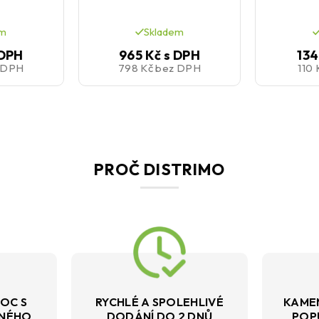
em
Skladem
 DPH
965 Kč
s DPH
134
 DPH
798 Kč
bez DPH
110
PROČ DISTRIMO
OC S
RYCHLÉ A SPOLEHLIVÉ
KAME
VNÉHO
DODÁNÍ DO 2 DNŮ
POP