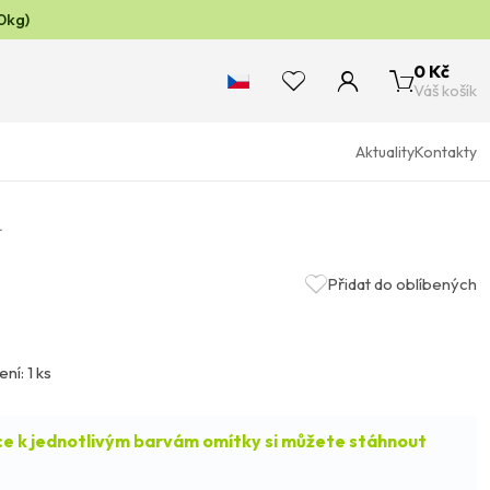
0kg)
0 Kč
Váš košík
Aktuality
Kontakty
L
Přidat do oblíbených
ení: 1 ks
e k jednotlivým barvám omítky si můžete stáhnout