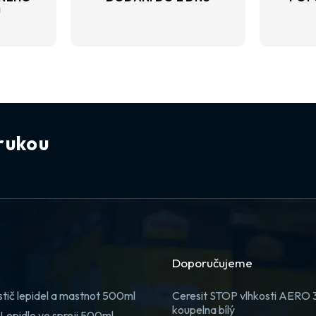
U
rukou
Doporučujeme
stič lepidel a mastnot 500ml
Ceresit STOP vlhkosti AERO
koupelna bílý
Lepidlo ve spreji 500ml