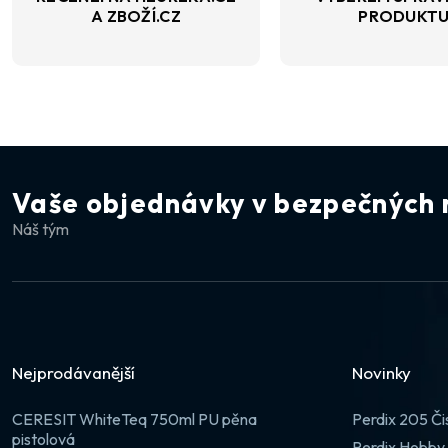
A ZBOŽÍ.CZ
PRODUKT
Vaše objednávky v bezpečných 
Náš tým
Nejprodávanější
Novinky
CERESIT WhiteTeq 750ml PU pěna
Perdix 205 Či
pistolová
Perdix Hobby 