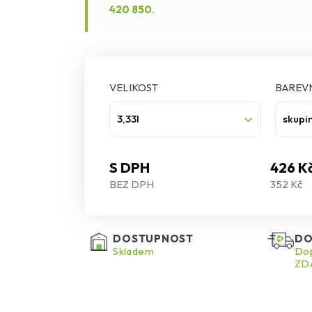
420 850
.
VELIKOST
BAREVN
3,33l
skupi
S DPH
426 K
BEZ DPH
352 Kč
DOSTUPNOST
DO
Skladem
Dop
ZDA