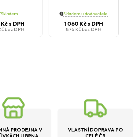
Skladem
Skladem u dodavatele
 Kč
s DPH
1 060 Kč
s DPH
 Kč
bez DPH
876 Kč
bez DPH
NNÁ PRODEJNA V
VLASTNÍ DOPRAVA PO
ŮVKÁCH U BRNA
CELÉ ČR