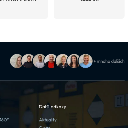
+ mnoho dalších
Další odkazy
 360°
Aktuality
O nás