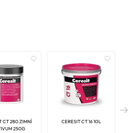
T CT 280 ZIMNÍ
CERESIT CT 16 10L
CE
TIVUM 250G