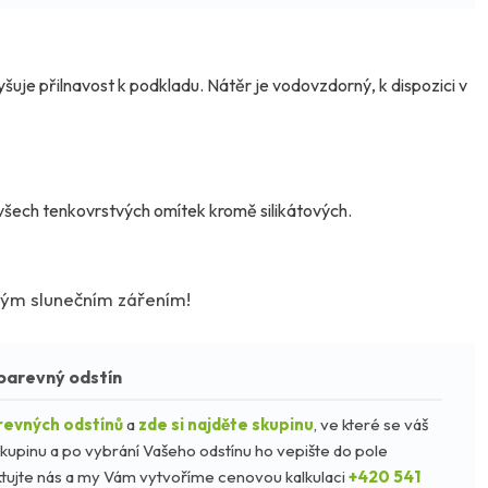
yšuje přilnavost k podkladu. Nátěr je vodovzdorný, k dispozici v
 všech tenkovrstvých omítek kromě silikátových.
ým slunečním zářením!
barevný odstín
revných odstínů
a
zde si najděte skupinu
, ve které se váš
kupinu a po vybrání Vašeho odstínu ho vepište do pole
taktujte nás a my Vám vytvoříme cenovou kalkulaci
+420 541