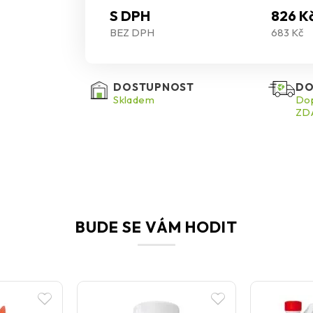
S DPH
826 K
BEZ DPH
683 Kč
DOSTUPNOST
DO
Skladem
Dop
ZDA
BUDE SE VÁM HODIT