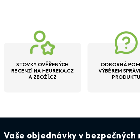
STOVKY OVĚŘENÝCH
ODBORNÁ POM
RECENZÍ NA HEUREKA.CZ
VÝBĚREM SPRÁ
A ZBOŽÍ.CZ
PRODUKT
Vaše objednávky v bezpečných 