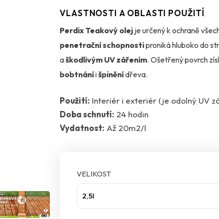
VLASTNOSTI A OBLASTI POUŽITÍ
Perdix Teakový olej
je určený k ochraně všec
penetrační schopnosti
proniká hluboko do str
a
škodlivým UV zářením
. Ošetřený povrch zí
bobtnání
i
špinění
dřeva.
Použití:
Interiér i exteriér (je odolný UV z
Olej obsahuje
účinné látky proti plísním
a
př
Doba schnutí:
24 hodin
Pravidelným použitím prodloužíte životnost dře
Vydatnost:
Až 20m2/l
Perdix Teakový olej je vhodný pro použití v
inte
nábytek, dřevěné obklady, štíty, podhledy
VELIKOST
Dopřejte svému dřevu
profesionální péči
a oc
2,5l