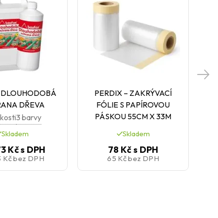
 DLOUHODOBÁ
PERDIX – ZAKRÝVACÍ
ANA DŘEVA
FÓLIE S PAPÍROVOU
P
PÁSKOU 55CM X 33M
ikosti
3 barvy
Skladem
Skladem
73 Kč
s DPH
78 Kč
s DPH
3 Kč
bez DPH
65 Kč
bez DPH