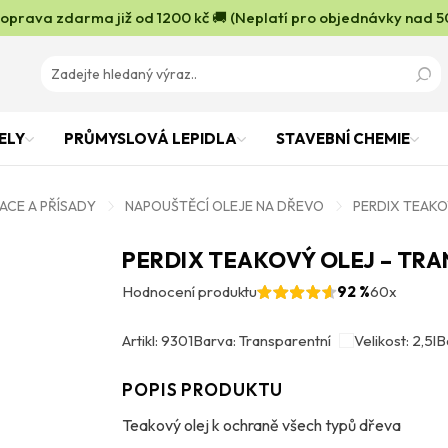
oprava zdarma již od 1200 kč 🚚 (Neplatí pro objednávky nad 5
ELY
PRŮMYSLOVÁ LEPIDLA
STAVEBNÍ CHEMIE
ACE A PŘÍSADY
NAPOUŠTĚCÍ OLEJE NA DŘEVO
PERDIX TEAKO
PERDIX TEAKOVÝ OLEJ – TRA
Hodnocení produktu
92 %
60x
Artikl: 9301
Barva: Transparentní
Velikost: 2,5l
Ba
POPIS PRODUKTU
Teakový olej k ochraně všech typů dřeva