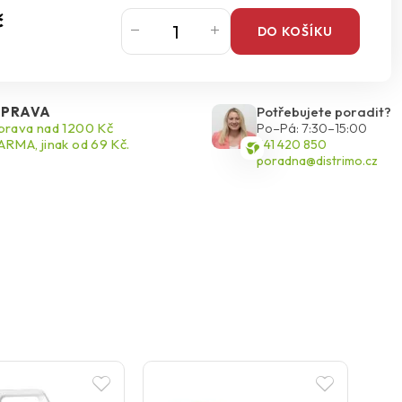
č
DO KOŠÍKU
PRAVA
Potřebujete poradit?
rava nad 1200 Kč
Po–Pá: 7:30–15:00
RMA, jinak od 69 Kč.
541 420 850
poradna@distrimo.cz
N