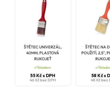
ŠTĚTEC UNIVERZÁL,
ŠTĚTEC NA 
40MM, PLASTOVÁ
POUŽITÍ, 2,5″,
RUKOJEŤ
RUKOJ
Skladem
Sklad
55 Kč
s DPH
58 Kč
s 
46 Kč
bez DPH
48 Kč
bez