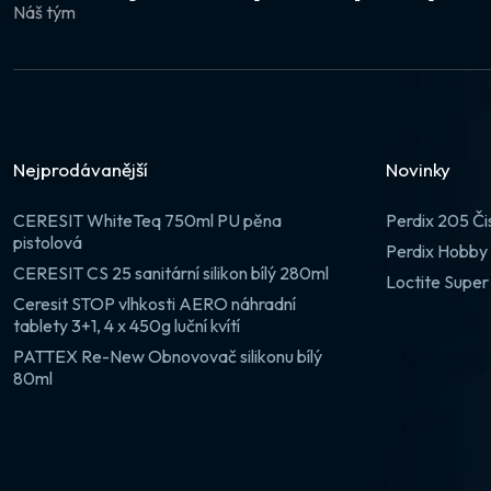
Náš tým
Nejprodávanější
Novinky
CERESIT WhiteTeq 750ml PU pěna
Perdix 205 Či
pistolová
Perdix Hobby 
CERESIT CS 25 sanitární silikon bílý 280ml
Loctite Super
Ceresit STOP vlhkosti AERO náhradní
tablety 3+1, 4 x 450g luční kvítí
PATTEX Re-New Obnovovač silikonu bílý
80ml