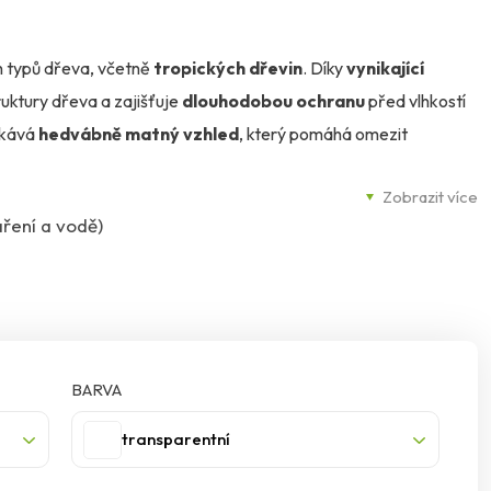
h typů dřeva, včetně
tropických dřevin
. Díky
vynikající
uktury dřeva a zajišťuje
dlouhodobou ochranu
před vlhkostí
skává
hedvábně matný vzhled
, který pomáhá omezit
Zobrazit více
áření a vodě)
írodní karnaubský vosk
, který zvyšuje odolnost povrchu.
va a zachováte jeho přirozenou krásu.
riéru i exteriéru
. Skvěle se hodí na
terasy, zahradní
, ale i na
chaty a dřevěné domky
.
BARVA
hranu, která vydrží.
transparentní