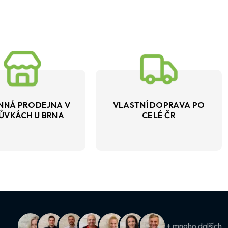
NNÁ PRODEJNA V
VLASTNÍ DOPRAVA PO
ŮVKÁCH U BRNA
CELÉ ČR
+ mnoho dalších