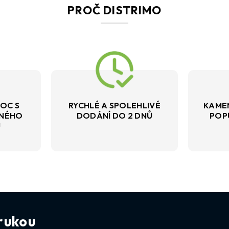
PROČ DISTRIMO
OC S
RYCHLÉ A SPOLEHLIVÉ
KAME
VNÉHO
DODÁNÍ DO 2 DNŮ
POP
U
rukou