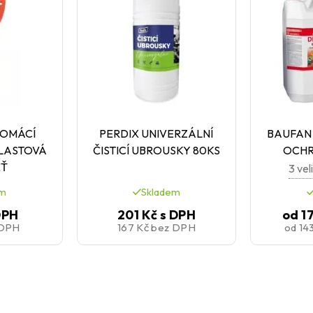
DOMÁCÍ
PERDIX UNIVERZÁLNÍ
BAUFAN
 PLASTOVÁ
ČISTICÍ UBROUSKY 80KS
OCHR
EŤ
3 vel
em
Skladem
DPH
201 Kč
s DPH
od
1
 DPH
167 Kč
bez DPH
od
14