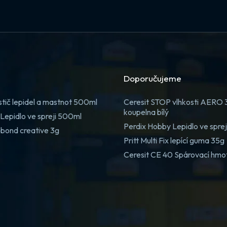
Doporučujeme
stič lepidel a mastnot 500ml
Ceresit STOP vlhkosti AERO
koupelna bílý
Lepidlo ve spreji 500ml
Perdix Hobby Lepidlo ve spre
 bond creative 3g
Pritt Multi Fix lepící guma 35g
Ceresit CE 40 Spárovací hmo