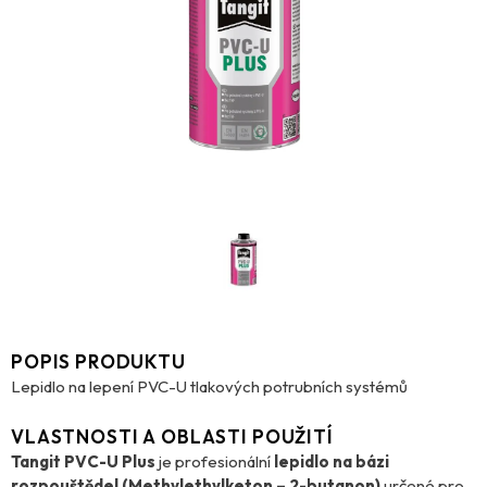
POPIS PRODUKTU
Lepidlo na lepení PVC-U tlakových potrubních systémů
VLASTNOSTI A OBLASTI POUŽITÍ
Tangit PVC-U Plus
je profesionální
lepidlo na bázi
rozpouštědel (Methylethylketon – 2-butanon)
určené pro