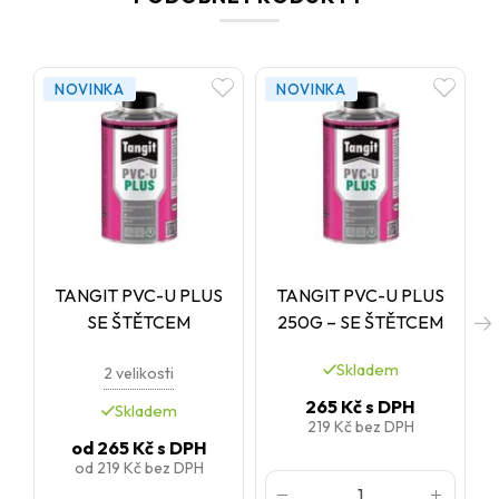
podle EN 14814 s tolerancí průměru do +0,6 mm
a také pro
netlakové potrubní systémy podle EN 14680 a EN 1329
.
NOVINKA
NOVINKA
TANGIT PVC-U PLUS
TANGIT PVC-U PLUS
SE ŠTĚTCEM
250G – SE ŠTĚTCEM
Skladem
2 velikosti
265 Kč
s DPH
Skladem
219 Kč
bez DPH
od
265 Kč
s DPH
od
219 Kč
bez DPH