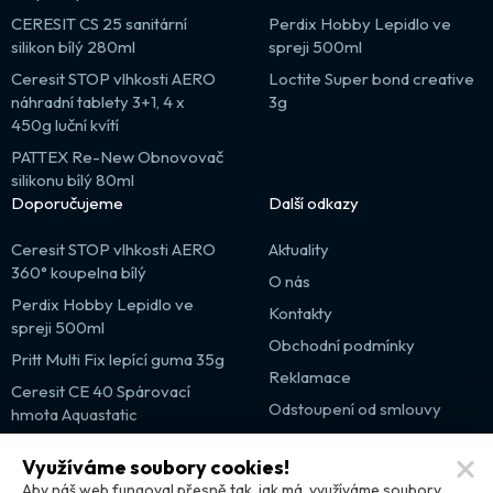
CERESIT CS 25 sanitární
Perdix Hobby Lepidlo ve
silikon bílý 280ml
spreji 500ml
Ceresit STOP vlhkosti AERO
Loctite Super bond creative
náhradní tablety 3+1, 4 x
3g
450g luční kvítí
PATTEX Re-New Obnovovač
silikonu bílý 80ml
Doporučujeme
Další odkazy
Ceresit STOP vlhkosti AERO
Aktuality
360° koupelna bílý
O nás
Perdix Hobby Lepidlo ve
Kontakty
spreji 500ml
Obchodní podmínky
Pritt Multi Fix lepící guma 35g
Reklamace
Ceresit CE 40 Spárovací
Odstoupení od smlouvy
hmota Aquastatic
Výprodej
Využíváme soubory cookies!
Partnerské weby
Aby náš web fungoval přesně tak, jak má, využíváme soubory