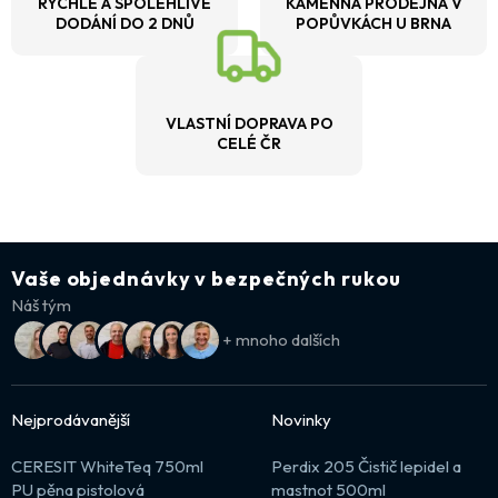
RYCHLÉ A SPOLEHLIVÉ
KAMENNÁ PRODEJNA V
DODÁNÍ DO 2 DNŮ
POPŮVKÁCH U BRNA
VLASTNÍ DOPRAVA PO
CELÉ ČR
Vaše objednávky v bezpečných rukou
Náš tým
+ mnoho dalších
Nejprodávanější
Novinky
CERESIT WhiteTeq 750ml
Perdix 205 Čistič lepidel a
PU pěna pistolová
mastnot 500ml