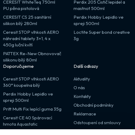
CERESIT WhiteTeq 750ml
Perdix 205 Čistič lepidel a
PU pěna pistolová
mastnot 500ml
CERESIT CS 25 sanitární
Perdix Hobby Lepidlo ve
silikon bílý 280ml
spreji 500ml
Ceresit STOP vlhkosti AERO
Loctite Super bond creative
náhradní tablety 3+1, 4 x
3g
450g luční kvítí
PATTEX Re-New Obnovovač
silikonu bílý 80ml
Doporučujeme
Další odkazy
Ceresit STOP vlhkosti AERO
Aktuality
360° koupelna bílý
O nás
Perdix Hobby Lepidlo ve
Kontakty
spreji 500ml
Obchodní podmínky
Pritt Multi Fix lepící guma 35g
Reklamace
Ceresit CE 40 Spárovací
Odstoupení od smlouvy
hmota Aquastatic
Výprodej