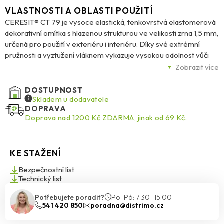
VLASTNOSTI A OBLASTI POUŽITÍ
CERESIT® CT 79 je vysoce elastická, tenkovrstvá elastomerová
dekorativní omítka s hlazenou strukturou ve velikosti zrna 1,5 mm,
určená pro použití v exteriéru i interiéru. Díky své extrémní
pružnosti a vyztužení vláknem vykazuje vysokou odolnost vůči
mechanickému poškození a povětrnostním vlivům, což ji činí
Zobrazit více
ideální volbou pro exponovaná místa, jako jsou sokly budov,
garážové vjezdy či parkoviště. Omítka je samočisticí, má nízkou
DOSTUPNOST
nasákavost a vysokou paropropustnost, a zároveň je
Skladem u dodavatele
DOPRAVA
stálobarevná i v tmavých odstínech. Poskytuje účinnou ochranu
Doprava nad 1200 Kč ZDARMA, jinak od 69 Kč.
proti biologickému napadení houbami, řasami a plísněmi. Lze ji
aplikovat na beton, tradiční omítky, sádrokartonové či
dřevotřískové desky a další povrchy. Dodává se v celé barevné
KE STAŽENÍ
paletě Ceresit Colours of Nature®, včetně intenzivních odstínů.
Bezpečnostní list
Technický list
Potřebujete poradit?
Po–Pá: 7:30–15:00
541 420 850
poradna@distrimo.cz