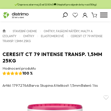
Doprava zdarma již od 1200 kč 🚚 (Neplatí pro objednávky nad 50kg)
STAVEBNÍ CHEMIE
OMÍTKY, FASÁDNÍ NÁTĚRY, MALTY A
IZOLANTY
OMÍTKY
ELASTOMEROVÉ
CERESIT CT 79 INTENSE
TRANSP. 1,5MM 25KG
CERESIT CT 79 INTENSE TRANSP. 1,5MM
25KG
Hodnocení produktu
100 %
Artikl: 1797276A
Barva: Skupina A
Velikost: 1,5mm
Balení: 1 ks