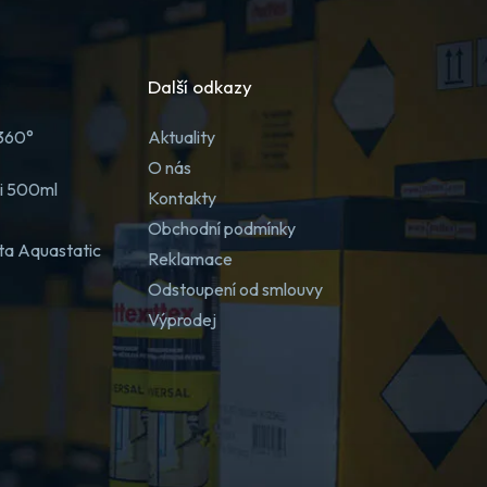
Další odkazy
 360°
Aktuality
O nás
ji 500ml
Kontakty
Obchodní podmínky
ta Aquastatic
Reklamace
Odstoupení od smlouvy
Výprodej