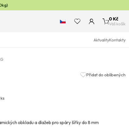
0kg)
0 Kč
Váš košík
Aktuality
Kontakty
KG
Přidat do oblíbených
 ks
mických obkladu a dlažeb pro spáry šířky do 8 mm