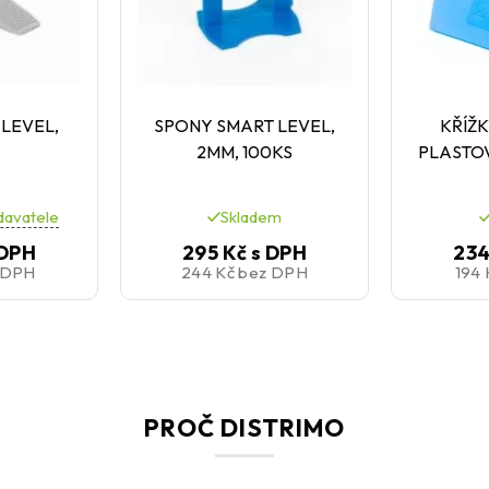
 LEVEL,
SPONY SMART LEVEL,
KŘÍŽK
2MM, 100KS
PLASTO
davatele
Skladem
 DPH
295 Kč
s DPH
234
 DPH
244 Kč
bez DPH
194
PROČ DISTRIMO