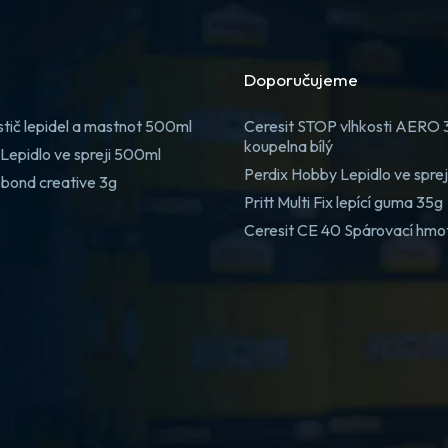
Doporučujeme
stič lepidel a mastnot 500ml
Ceresit STOP vlhkosti AERO
koupelna bílý
Lepidlo ve spreji 500ml
Perdix Hobby Lepidlo ve spre
 bond creative 3g
Pritt Multi Fix lepící guma 35g
Ceresit CE 40 Spárovací hmo