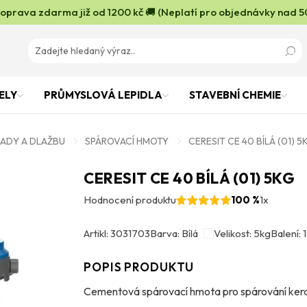
oprava zdarma již od 1200 kč 🚚 (Neplatí pro objednávky nad 5
ELY
PRŮMYSLOVÁ LEPIDLA
STAVEBNÍ CHEMIE
LADY A DLAŽBU
SPÁROVACÍ HMOTY
CERESIT CE 40 BÍLÁ (01) 5
CERESIT CE 40 BÍLÁ (01) 5KG
Hodnocení produktu
100 %
1x
Artikl: 3031703
Barva: Bílá
Velikost: 5kg
Balení: 1
POPIS PRODUKTU
Cementová spárovací hmota pro spárování kera