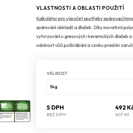
VLASTNOSTI A OBLASTI POUŽITÍ
Kalkulátor pro výpočet spotřeby spárovací hmo
spárování obkladů a dlažeb. Díky inovativní poly
vytvrzování u gresových i keramických dlažeb a
odolnost vůči poškrábání a vzniku prasklin zaruč
ochranou MicroProtect je navíc účinně chráněna
VELIKOST
5kg
S DPH
492 K
BEZ DPH
407 Kč