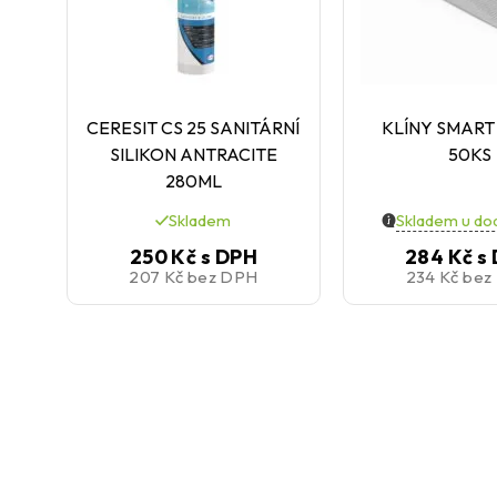
CERESIT CS 25 SANITÁRNÍ
KLÍNY SMART
SILIKON ANTRACITE
50KS
280ML
Skladem
Skladem u do
250 Kč
s DPH
284 Kč
s
207 Kč
bez DPH
234 Kč
bez