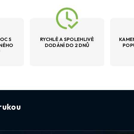
OC S
RYCHLÉ A SPOLEHLIVÉ
KAME
VNÉHO
DODÁNÍ DO 2 DNŮ
POP
U
rukou