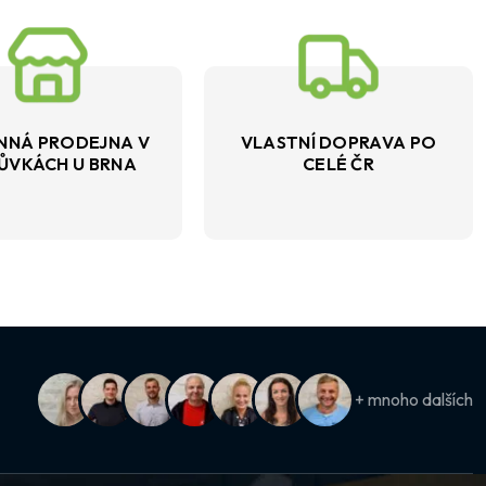
NNÁ PRODEJNA V
VLASTNÍ DOPRAVA PO
ŮVKÁCH U BRNA
CELÉ ČR
+ mnoho dalších