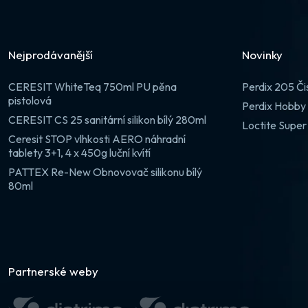
Nejprodávanější
Novinky
CERESIT WhiteTeq 750ml PU pěna
Perdix 205 Či
pistolová
Perdix Hobby 
CERESIT CS 25 sanitární silikon bílý 280ml
Loctite Super
Ceresit STOP vlhkosti AERO náhradní
tablety 3+1, 4 x 450g luční kvítí
PATTEX Re-New Obnovovač silikonu bílý
80ml
Partnerské weby