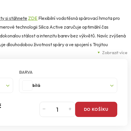
ty si stáhnete
ZDE
Flexibilní vodotěsná spárovací hmota pro
merové technologii Silica Active zaručuje optimální čas
 dokonalou stálost a intenzitu barev bez výkvětů. Navíc zvýšená
uje dlouhodobou životnost spáry a ve spojení s Trojitou
Zobrazit více
 proti houbám a plísním.
BARVA
bílá
č
DO KOŠÍKU