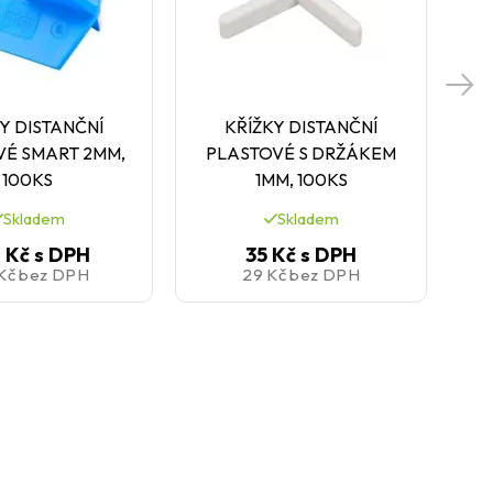
Y DISTANČNÍ
KŘÍŽKY DISTANČNÍ
H
VÉ SMART 2MM,
PLASTOVÉ S DRŽÁKEM
100KS
1MM, 100KS
Skladem
Skladem
 Kč
s DPH
35 Kč
s DPH
 Kč
bez DPH
29 Kč
bez DPH