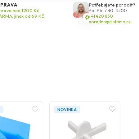
PRAVA
Potřebujete poradit?
rava nad 1200 Kč
Po–Pá: 7:30–15:00
RMA, jinak od 69 Kč.
541 420 850
poradna@distrimo.cz
NOVINKA
N