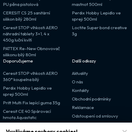
PU pěna pistolová
mastnot 500ml
CERESIT CS 25 sanitární
Perdix Hobby Lepidlo ve
silikon bílý 280ml
spreji 500ml
Ceresit STOP vlhkosti AERO
Loctite Super bond creative
náhradní tablety 3+1, 4 x
3g
450g luční kvítí
PATTEX Re-New Obnovovač
silikonu bílý 80ml
Doporučujeme
Další odkazy
Ceresit STOP vlhkosti AERO
Aktuality
360° koupelna bílý
O nás
Perdix Hobby Lepidlo ve
Kontakty
spreji 500ml
Obchodní podmínky
Pritt Multi Fix lepící guma 35g
Reklamace
Ceresit CE 40 Spárovací
Odstoupení od smlouvy
hmota Aquastatic
Výprodej
Využíváme soubory cookies!