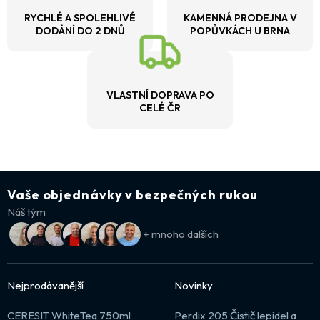
RYCHLÉ A SPOLEHLIVÉ
KAMENNÁ PRODEJNA V
DODÁNÍ DO 2 DNŮ
POPŮVKÁCH U BRNA
VLASTNÍ DOPRAVA PO
CELÉ ČR
Vaše objednávky v bezpečných rukou
Náš tým
+ mnoho dalších
Nejprodávanější
Novinky
CERESIT WhiteTeq 750ml
Perdix 205 Čistič lepidel a