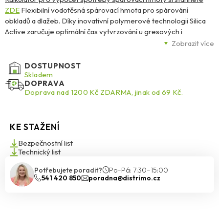
ZDE
Flexibilní vodotěsná spárovací hmota pro spárování
obkladů a dlažeb. Díky inovativní polymerové technologii Silica
Active zaručuje optimální čas vytvrzování u gresových i
keramických dlažeb a dokonalou stálost a intenzitu barev bez
Zobrazit více
výkvětů. Navíc zvýšená odolnost vůči poškrábání a vzniku prasklin
zaručuje dlouhodobou životnost spáry a ve spojení s Trojitou
DOSTUPNOST
ochranou MicroProtect je navíc účinně chráněna proti houbám a
Skladem
DOPRAVA
plísním.
Doprava nad 1200 Kč ZDARMA, jinak od 69 Kč.
KE STAŽENÍ
Bezpečnostní list
Technický list
Potřebujete poradit?
Po–Pá: 7:30–15:00
541 420 850
poradna@distrimo.cz