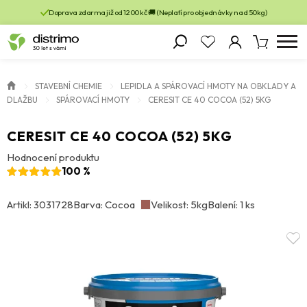
Doprava zdarma již od 1200 kč 🚚 (Neplatí pro objednávky nad 50kg)
STAVEBNÍ CHEMIE
LEPIDLA A SPÁROVACÍ HMOTY NA OBKLADY A
DLAŽBU
SPÁROVACÍ HMOTY
CERESIT CE 40 COCOA (52) 5KG
CERESIT CE 40 COCOA (52) 5KG
Hodnocení produktu
100 %
Artikl: 3031728
Barva: Cocoa
Velikost: 5kg
Balení: 1 ks