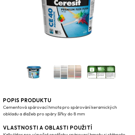
POPIS PRODUKTU
Cementová spárovací hmota pro spárování keramických
obkladu a dlažeb pro spáry šířky do 8 mm
VLASTNOSTI A OBLASTI POUŽITÍ
Kalkulátor pro výpočet spotřeby spárovací hmoty si stáhnete