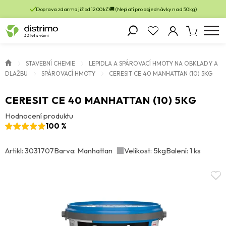
Doprava zdarma již od 1200 kč 🚚 (Neplatí pro objednávky nad 50kg)
STAVEBNÍ CHEMIE
LEPIDLA A SPÁROVACÍ HMOTY NA OBKLADY A
DLAŽBU
SPÁROVACÍ HMOTY
CERESIT CE 40 MANHATTAN (10) 5KG
CERESIT CE 40 MANHATTAN (10) 5KG
Hodnocení produktu
100 %
Artikl: 3031707
Barva: Manhattan
Velikost: 5kg
Balení: 1 ks