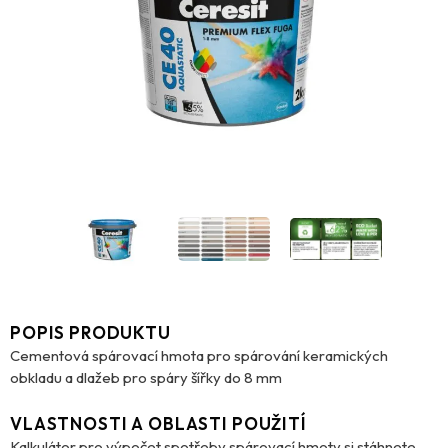
POPIS PRODUKTU
Cementová spárovací hmota pro spárování keramických
obkladu a dlažeb pro spáry šířky do 8 mm
VLASTNOSTI A OBLASTI POUŽITÍ
Kalkulátor pro výpočet spotřeby spárovací hmoty si stáhnete