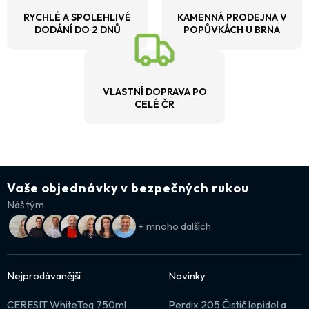
RYCHLÉ A SPOLEHLIVÉ
KAMENNÁ PRODEJNA V
DODÁNÍ DO 2 DNŮ
POPŮVKÁCH U BRNA
VLASTNÍ DOPRAVA PO
CELÉ ČR
Vaše objednávky v bezpečných rukou
Náš tým
+ mnoho dalších
Nejprodávanější
Novinky
CERESIT WhiteTeq 750ml
Perdix 205 Čistič lepidel a