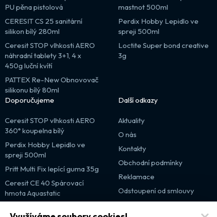
PU pěna pistolová
mastnot 500ml
CERESIT CS 25 sanitární
Perdix Hobby Lepidlo ve
silikon bílý 280ml
spreji 500ml
Ceresit STOP vlhkosti AERO
Loctite Super bond creative
náhradní tablety 3+1, 4 x
3g
450g luční kvítí
PATTEX Re-New Obnovovač
silikonu bílý 80ml
Doporučujeme
Další odkazy
Ceresit STOP vlhkosti AERO
Aktuality
360° koupelna bílý
O nás
Perdix Hobby Lepidlo ve
Kontakty
spreji 500ml
Obchodní podmínky
Pritt Multi Fix lepící guma 35g
Reklamace
Ceresit CE 40 Spárovací
Odstoupení od smlouvy
hmota Aquastatic
Výprodej
Využíváme soubory cookies!