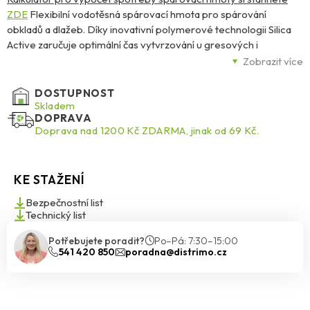
ZDE
Flexibilní vodotěsná spárovací hmota pro spárování
obkladů a dlažeb. Díky inovativní polymerové technologii Silica
Active zaručuje optimální čas vytvrzování u gresových i
keramických dlažeb a dokonalou stálost a intenzitu barev bez
Zobrazit více
výkvětů. Navíc zvýšená odolnost vůči poškrábání a vzniku prasklin
zaručuje dlouhodobou životnost spáry a ve spojení s Trojitou
DOSTUPNOST
ochranou MicroProtect je navíc účinně chráněna proti houbám a
Skladem
DOPRAVA
plísním.
Doprava nad 1200 Kč ZDARMA, jinak od 69 Kč.
KE STAŽENÍ
Bezpečnostní list
Technický list
Potřebujete poradit?
Po–Pá: 7:30–15:00
541 420 850
poradna@distrimo.cz