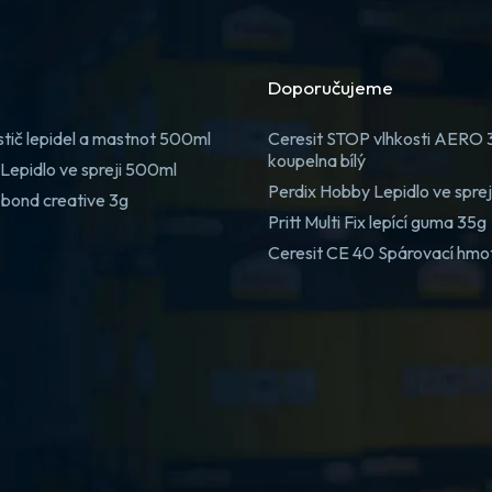
Doporučujeme
stič lepidel a mastnot 500ml
Ceresit STOP vlhkosti AERO
koupelna bílý
Lepidlo ve spreji 500ml
Perdix Hobby Lepidlo ve spre
 bond creative 3g
Pritt Multi Fix lepící guma 35g
Ceresit CE 40 Spárovací hmo