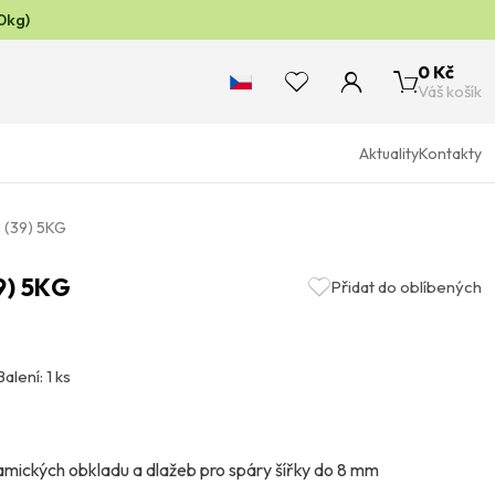
0kg)
0 Kč
Váš košík
Aktuality
Kontakty
(39) 5KG
9) 5KG
Přidat do oblíbených
Balení: 1 ks
mických obkladu a dlažeb pro spáry šířky do 8 mm