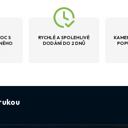
OC S
RYCHLÉ A SPOLEHLIVÉ
KAME
VNÉHO
DODÁNÍ DO 2 DNŮ
POP
U
rukou