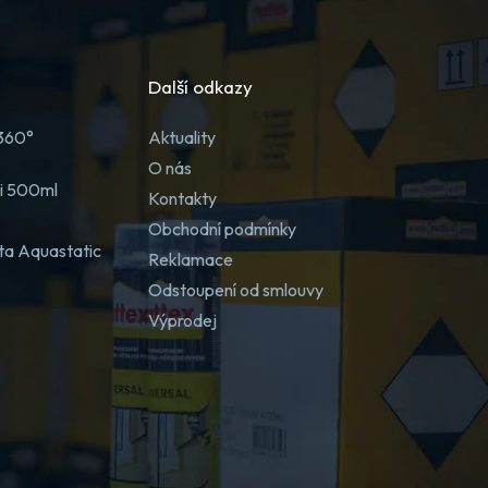
Další odkazy
 360°
Aktuality
O nás
ji 500ml
Kontakty
Obchodní podmínky
ta Aquastatic
Reklamace
Odstoupení od smlouvy
Výprodej