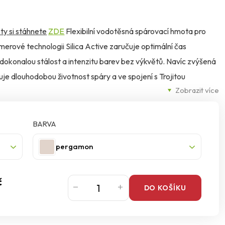
ty si stáhnete
ZDE
Flexibilní vodotěsná spárovací hmota pro
merové technologii Silica Active zaručuje optimální čas
 dokonalou stálost a intenzitu barev bez výkvětů. Navíc zvýšená
uje dlouhodobou životnost spáry a ve spojení s Trojitou
Zobrazit více
 proti houbám a plísním.
BARVA
pergamon
č
DO KOŠÍKU