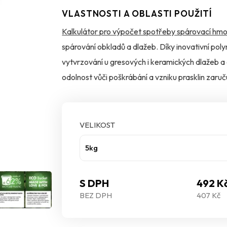
VLASTNOSTI A OBLASTI POUŽITÍ
Kalkulátor pro výpočet spotřeby spárovací hmo
spárování obkladů a dlažeb. Díky inovativní poly
vytvrzování u gresových i keramických dlažeb a
odolnost vůči poškrábání a vzniku prasklin zaruč
ochranou MicroProtect je navíc účinně chráněna
VELIKOST
5kg
S DPH
492 K
BEZ DPH
407 Kč