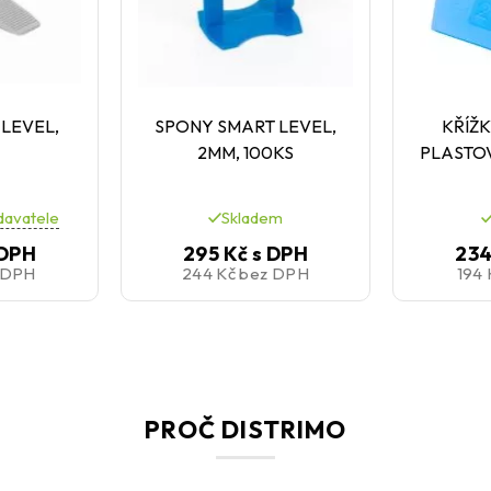
 LEVEL,
SPONY SMART LEVEL,
KŘÍŽK
2MM, 100KS
PLASTO
davatele
Skladem
 DPH
295 Kč
s DPH
234
 DPH
244 Kč
bez DPH
194
PROČ DISTRIMO