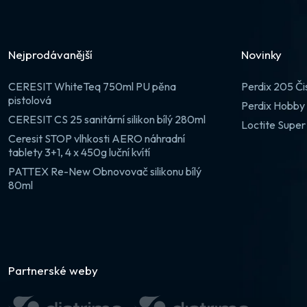
Nejprodávanější
Novinky
CERESIT WhiteTeq 750ml PU pěna
Perdix 205 Či
pistolová
Perdix Hobby 
CERESIT CS 25 sanitární silikon bílý 280ml
Loctite Super
Ceresit STOP vlhkosti AERO náhradní
tablety 3+1, 4 x 450g luční kvítí
PATTEX Re-New Obnovovač silikonu bílý
80ml
Partnerské weby