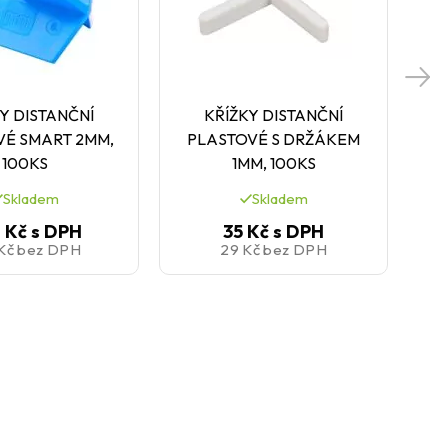
Y DISTANČNÍ
KŘÍŽKY DISTANČNÍ
H
VÉ SMART 2MM,
PLASTOVÉ S DRŽÁKEM
100KS
1MM, 100KS
Skladem
Skladem
 Kč
s DPH
35 Kč
s DPH
 Kč
bez DPH
29 Kč
bez DPH