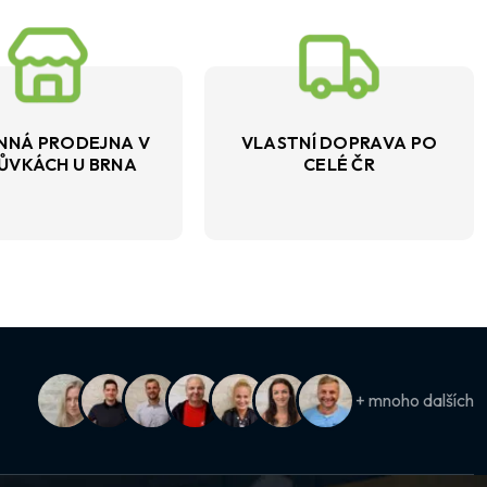
NNÁ PRODEJNA V
VLASTNÍ DOPRAVA PO
ŮVKÁCH U BRNA
CELÉ ČR
+ mnoho dalších