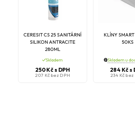
CERESIT CS 25 SANITÁRNÍ
KLÍNY SMART
SILIKON ANTRACITE
50KS
280ML
Skladem
Skladem u do
250 Kč
s DPH
284 Kč
s
207 Kč
bez DPH
234 Kč
bez