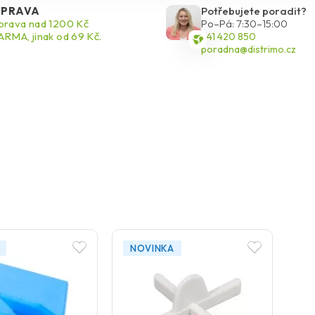
PRAVA
Potřebujete poradit?
rava nad 1200 Kč
Po–Pá: 7:30–15:00
RMA, jinak od 69 Kč.
541 420 850
poradna@distrimo.cz
NOVINKA
N