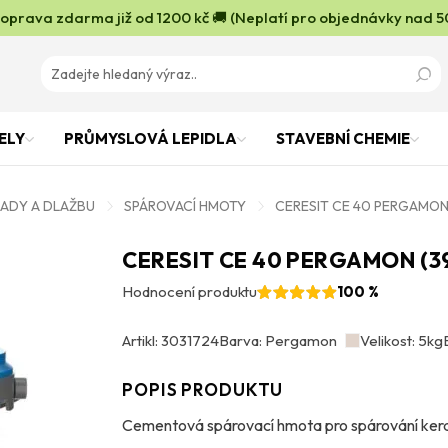
oprava zdarma již od 1200 kč 🚚 (Neplatí pro objednávky nad 5
ELY
PRŮMYSLOVÁ LEPIDLA
STAVEBNÍ CHEMIE
LADY A DLAŽBU
SPÁROVACÍ HMOTY
CERESIT CE 40 PERGAMON 
CERESIT CE 40 PERGAMON (3
Hodnocení produktu
100 %
Artikl: 3031724
Barva: Pergamon
Velikost: 5kg
POPIS PRODUKTU
Cementová spárovací hmota pro spárování kera