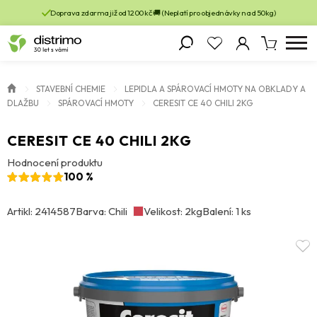
Doprava zdarma již od 1200 kč 🚚 (Neplatí pro objednávky nad 50kg)
STAVEBNÍ CHEMIE
LEPIDLA A SPÁROVACÍ HMOTY NA OBKLADY A
DLAŽBU
SPÁROVACÍ HMOTY
CERESIT CE 40 CHILI 2KG
CERESIT CE 40 CHILI 2KG
Hodnocení produktu
100 %
Artikl: 2414587
Barva: Chili
Velikost: 2kg
Balení: 1 ks