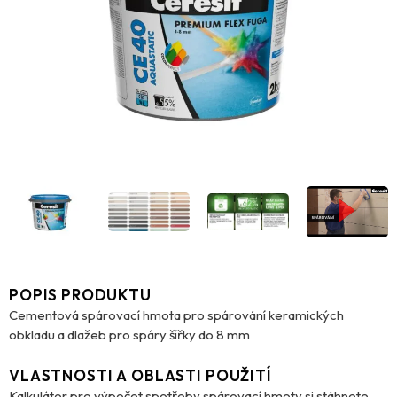
POPIS PRODUKTU
Cementová spárovací hmota pro spárování keramických
obkladu a dlažeb pro spáry šířky do 8 mm
VLASTNOSTI A OBLASTI POUŽITÍ
Kalkulátor pro výpočet spotřeby spárovací hmoty si stáhnete