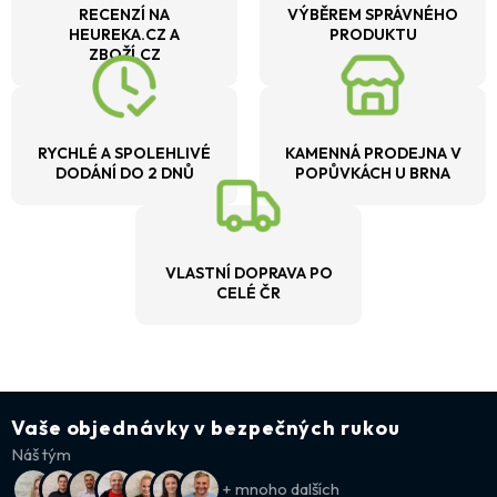
RECENZÍ NA
VÝBĚREM SPRÁVNÉHO
HEUREKA.CZ A
PRODUKTU
ZBOŽÍ.CZ
RYCHLÉ A SPOLEHLIVÉ
KAMENNÁ PRODEJNA V
DODÁNÍ DO 2 DNŮ
POPŮVKÁCH U BRNA
VLASTNÍ DOPRAVA PO
CELÉ ČR
Vaše objednávky v bezpečných rukou
Náš tým
+ mnoho dalších