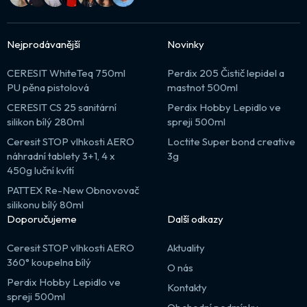
Nejprodávanější
Novinky
CERESIT WhiteTeq 750ml
Perdix 205 Čistič lepidel a
PU pěna pistolová
mastnot 500ml
CERESIT CS 25 sanitární
Perdix Hobby Lepidlo ve
silikon bílý 280ml
spreji 500ml
Ceresit STOP vlhkosti AERO
Loctite Super bond creative
náhradní tablety 3+1, 4 x
3g
450g luční kvítí
PATTEX Re-New Obnovovač
silikonu bílý 80ml
Doporučujeme
Další odkazy
Ceresit STOP vlhkosti AERO
Aktuality
360° koupelna bílý
O nás
Perdix Hobby Lepidlo ve
Kontakty
spreji 500ml