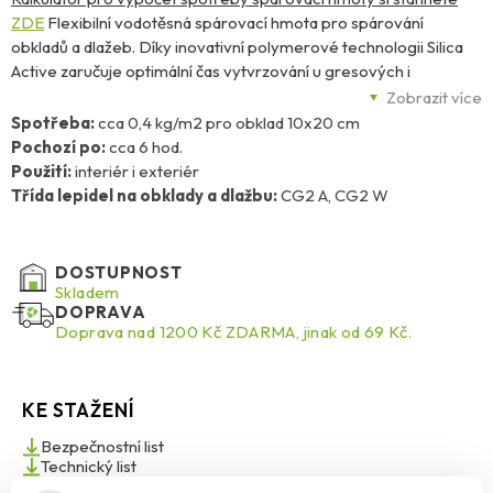
ZDE
Flexibilní vodotěsná spárovací hmota pro spárování
obkladů a dlažeb. Díky inovativní polymerové technologii Silica
Active zaručuje optimální čas vytvrzování u gresových i
keramických dlažeb a dokonalou stálost a intenzitu barev bez
Zobrazit více
výkvětů. Navíc zvýšená odolnost vůči poškrábání a vzniku prasklin
Spotřeba:
cca 0,4 kg/m2 pro obklad 10x20 cm
zaručuje dlouhodobou životnost spáry a ve spojení s Trojitou
Pochozí po:
cca 6 hod.
ochranou MicroProtect je navíc účinně chráněna proti houbám a
Použití:
interiér i exteriér
plísním.
Třída lepidel na obklady a dlažbu:
CG2 A, CG2 W
DOSTUPNOST
Skladem
DOPRAVA
Doprava nad 1200 Kč ZDARMA, jinak od 69 Kč.
KE STAŽENÍ
Bezpečnostní list
Technický list