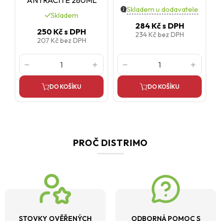
ANTRACITE 280ML
Skladem u dodavatele
Skladem
284 Kč
s DPH
250 Kč
s DPH
234 Kč
bez DPH
207 Kč
bez DPH
DO KOŠÍKU
DO KOŠÍKU
PROČ DISTRIMO
STOVKY OVĚŘENÝCH
ODBORNÁ POMOC S