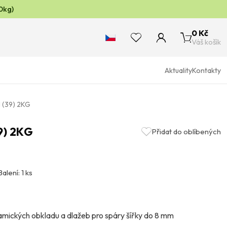
0kg)
0 Kč
Váš košík
Aktuality
Kontakty
(39) 2KG
9) 2KG
Přidat do oblíbených
Balení: 1 ks
mických obkladu a dlažeb pro spáry šířky do 8 mm