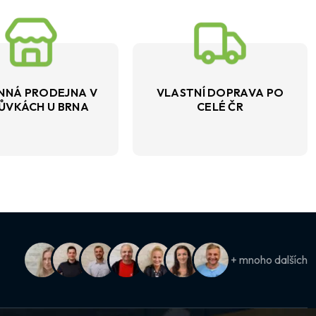
NNÁ PRODEJNA V
VLASTNÍ DOPRAVA PO
ŮVKÁCH U BRNA
CELÉ ČR
+ mnoho dalších