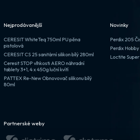
Nejprodávanější
Novinky
CERESIT WhiteTeq 750ml PU pěna
Perdix 205 Či
pistolová
Perdix Hobby 
CERESIT CS 25 sanitární silikon bílý 280ml
Loctite Super
Ceresit STOP vlhkosti AERO náhradní
tablety 3+1, 4 x 450g luční kvítí
PATTEX Re-New Obnovovač silikonu bílý
80ml
Partnerské weby