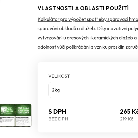
VLASTNOSTI A OBLASTI POUŽITÍ
Kalkulátor pro výpočet spotřeby spárovací hmo
spárování obkladů a dlažeb. Díky inovativní poly
vytvrzování u gresových i keramických dlažeb a
odolnost vůči poškrábání a vzniku prasklin zaruč
ochranou MicroProtect je navíc účinně chráněna
VELIKOST
2kg
S DPH
265 K
BEZ DPH
219 Kč