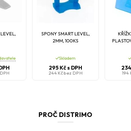
 LEVEL,
SPONY SMART LEVEL,
KŘÍŽK
2MM, 100KS
PLASTO
davatele
Skladem
 DPH
295 Kč
s DPH
234
 DPH
244 Kč
bez DPH
194
PROČ DISTRIMO