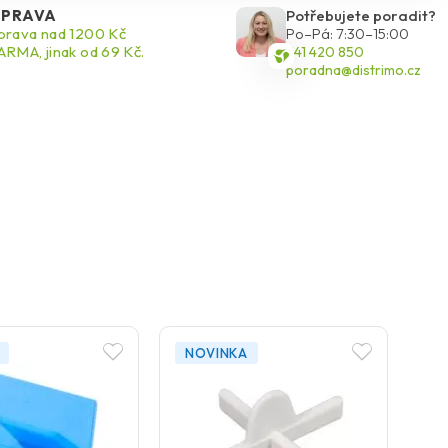
PRAVA
Potřebujete poradit?
rava nad 1200 Kč
Po–Pá: 7:30–15:00
RMA, jinak od 69 Kč.
541 420 850
poradna@distrimo.cz
NOVINKA
N