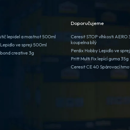
Doporučujeme
stič lepidel a mastnot 500ml
Ceresit STOP vlhkosti AERO
koupelna bílý
Lepidlo ve spreji 500ml
Perdix Hobby Lepidlo ve spre
 bond creative 3g
Pritt Multi Fix lepící guma 35g
Ceresit CE 40 Spárovací hmo