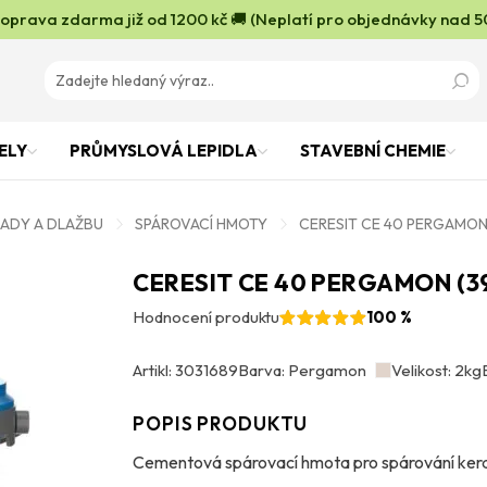
oprava zdarma již od 1200 kč 🚚 (Neplatí pro objednávky nad 5
ELY
PRŮMYSLOVÁ LEPIDLA
STAVEBNÍ CHEMIE
LADY A DLAŽBU
SPÁROVACÍ HMOTY
CERESIT CE 40 PERGAMON 
CERESIT CE 40 PERGAMON (3
Hodnocení produktu
100 %
Artikl: 3031689
Barva: Pergamon
Velikost: 2kg
POPIS PRODUKTU
Cementová spárovací hmota pro spárování kera