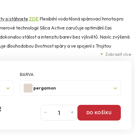
ty si stáhnete
ZDE
Flexibilní vodotěsná spárovací hmota pro
merové technologii Silica Active zaručuje optimální čas
 dokonalou stálost a intenzitu barev bez výkvětů. Navíc zvýšená
uje dlouhodobou životnost spáry a ve spojení s Trojitou
Zobrazit více
 proti houbám a plísním.
BARVA
pergamon
č
DO KOŠÍKU