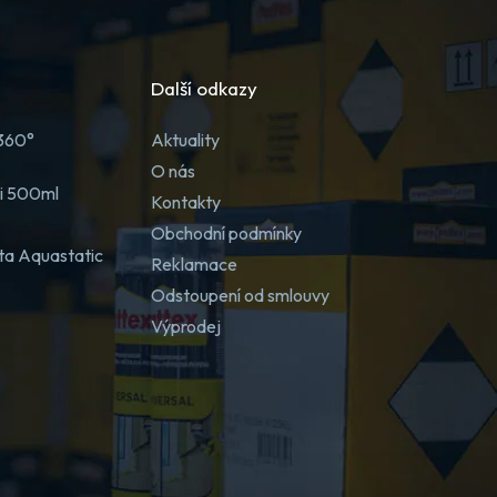
Další odkazy
 360°
Aktuality
O nás
ji 500ml
Kontakty
Obchodní podmínky
ta Aquastatic
Reklamace
Odstoupení od smlouvy
Výprodej