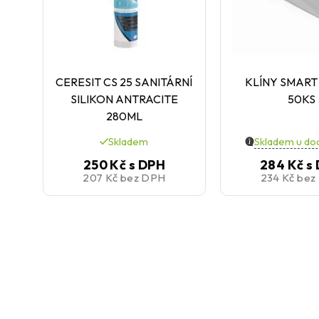
CERESIT CS 25 SANITÁRNÍ
KLÍNY SMART
SILIKON ANTRACITE
50KS
280ML
Skladem
Skladem u do
250 Kč
s DPH
284 Kč
s
207 Kč
bez DPH
234 Kč
bez