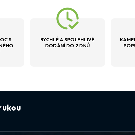
OC S
RYCHLÉ A SPOLEHLIVÉ
KAME
VNÉHO
DODÁNÍ DO 2 DNŮ
POP
U
rukou