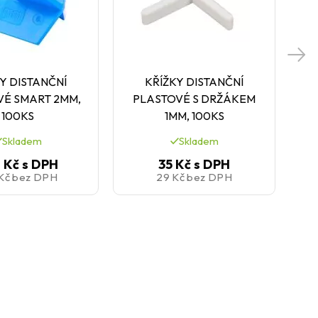
Y DISTANČNÍ
KŘÍŽKY DISTANČNÍ
H
VÉ SMART 2MM,
PLASTOVÉ S DRŽÁKEM
100KS
1MM, 100KS
Skladem
Skladem
 Kč
s DPH
35 Kč
s DPH
 Kč
bez DPH
29 Kč
bez DPH