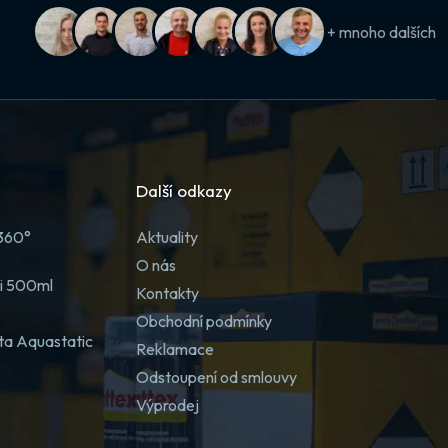
+ mnoho dalších
Další odkazy
 360°
Aktuality
O nás
ji 500ml
Kontakty
Obchodní podmínky
ta Aquastatic
Reklamace
Odstoupení od smlouvy
Výprodej