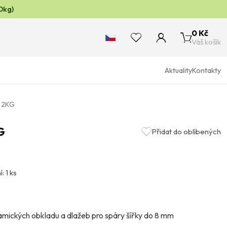
0kg)
0 Kč
Váš košík
Aktuality
Kontakty
) 2KG
G
Přidat do oblíbených
: 1 ks
mických obkladu a dlažeb pro spáry šířky do 8 mm