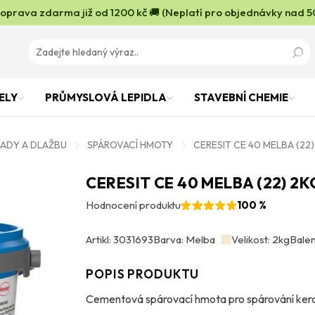
oprava zdarma již od 1200 kč 🚚 (Neplatí pro objednávky nad 5
ELY
PRŮMYSLOVÁ LEPIDLA
STAVEBNÍ CHEMIE
LADY A DLAŽBU
SPÁROVACÍ HMOTY
CERESIT CE 40 MELBA (22
CERESIT CE 40 MELBA (22) 2K
Hodnocení produktu
100 %
Artikl: 3031693
Barva: Melba
Velikost: 2kg
Balení
POPIS PRODUKTU
Cementová spárovací hmota pro spárování kera