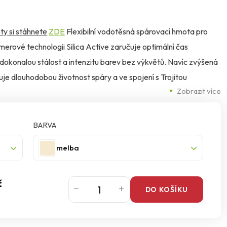
ty si stáhnete
ZDE
Flexibilní vodotěsná spárovací hmota pro
merové technologii Silica Active zaručuje optimální čas
 dokonalou stálost a intenzitu barev bez výkvětů. Navíc zvýšená
uje dlouhodobou životnost spáry a ve spojení s Trojitou
Zobrazit více
 proti houbám a plísním.
BARVA
melba
č
DO KOŠÍKU