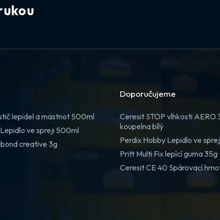
rukou
Doporučujeme
stič lepidel a mastnot 500ml
Ceresit STOP vlhkosti AERO
koupelna bílý
Lepidlo ve spreji 500ml
Perdix Hobby Lepidlo ve spre
 bond creative 3g
Pritt Multi Fix lepící guma 35g
Ceresit CE 40 Spárovací hmo