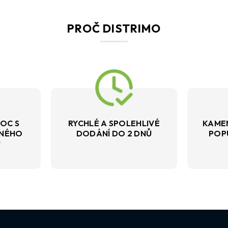
PROČ DISTRIMO
OC S
RYCHLÉ A SPOLEHLIVÉ
KAME
VNÉHO
DODÁNÍ DO 2 DNŮ
POP
U