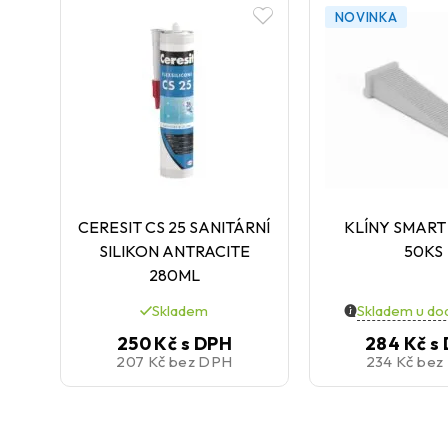
NOVINKA
CERESIT CS 25 SANITÁRNÍ
KLÍNY SMART
SILIKON ANTRACITE
50KS
280ML
Skladem
Skladem u do
250 Kč
s DPH
284 Kč
s
207 Kč
bez DPH
234 Kč
bez