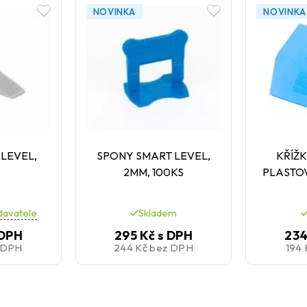
NOVINKA
NOVINKA
 LEVEL,
SPONY SMART LEVEL,
KŘÍŽK
2MM, 100KS
PLASTO
davatele
Skladem
 DPH
295 Kč
s DPH
234
 DPH
244 Kč
bez DPH
194