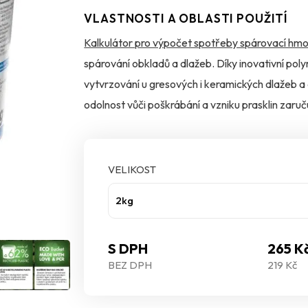
VLASTNOSTI A OBLASTI POUŽITÍ
Kalkulátor pro výpočet spotřeby spárovací hmo
spárování obkladů a dlažeb. Díky inovativní poly
vytvrzování u gresových i keramických dlažeb a
odolnost vůči poškrábání a vzniku prasklin zaruč
ochranou MicroProtect je navíc účinně chráněna
VELIKOST
2kg
S DPH
265 K
BEZ DPH
219 Kč