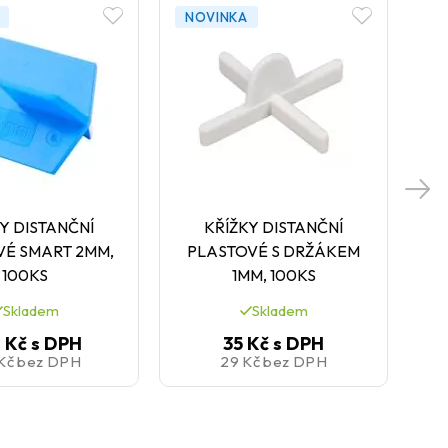
NOVINKA
N
Y DISTANČNÍ
KŘÍŽKY DISTANČNÍ
H
VÉ SMART 2MM,
PLASTOVÉ S DRŽÁKEM
100KS
1MM, 100KS
Skladem
Skladem
 Kč
s DPH
35 Kč
s DPH
 Kč
bez DPH
29 Kč
bez DPH