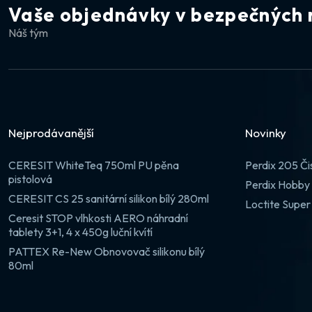
Vaše objednávky v bezpečných 
Náš tým
Nejprodávanější
Novinky
CERESIT WhiteTeq 750ml PU pěna
Perdix 205 Či
pistolová
Perdix Hobby 
CERESIT CS 25 sanitární silikon bílý 280ml
Loctite Super
Ceresit STOP vlhkosti AERO náhradní
tablety 3+1, 4 x 450g luční kvítí
PATTEX Re-New Obnovovač silikonu bílý
80ml