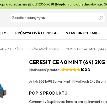
oprava zdarma již od 1200 kč 🚚 (Neplatí pro objednávky nad 5
ELY
PRŮMYSLOVÁ LEPIDLA
STAVEBNÍ CHEMIE
LADY A DLAŽBU
SPÁROVACÍ HMOTY
CERESIT CE 40 MINT (64) 
CERESIT CE 40 MINT (64) 2KG
Hodnocení produktu
100 %
Artikl: 3031698
Barva: Mint
Velikost: 2kg
Balení: 
POPIS PRODUKTU
Cementová spárovací hmota pro spárování kera