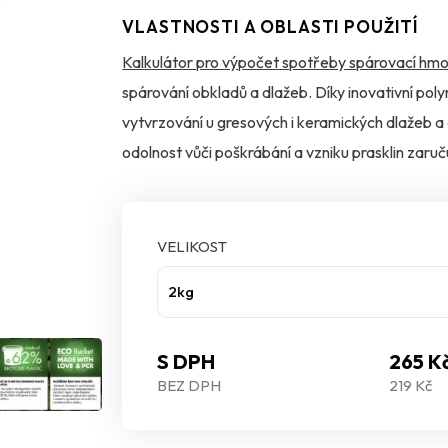
VLASTNOSTI A OBLASTI POUŽITÍ
Kalkulátor pro výpočet spotřeby spárovací hmo
spárování obkladů a dlažeb. Díky inovativní poly
vytvrzování u gresových i keramických dlažeb a
odolnost vůči poškrábání a vzniku prasklin zaruč
ochranou MicroProtect je navíc účinně chráněna
VELIKOST
2kg
S DPH
265 K
BEZ DPH
219 Kč