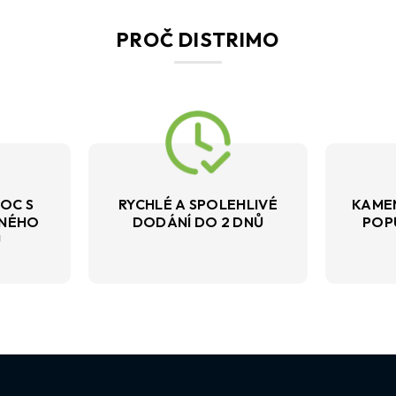
PROČ DISTRIMO
OC S
RYCHLÉ A SPOLEHLIVÉ
KAME
VNÉHO
DODÁNÍ DO 2 DNŮ
POP
U