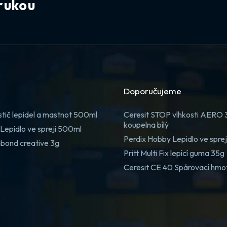
rukou
Doporučujeme
stič lepidel a mastnot 500ml
Ceresit STOP vlhkosti AERO
koupelna bílý
Lepidlo ve spreji 500ml
Perdix Hobby Lepidlo ve spre
 bond creative 3g
Pritt Multi Fix lepící guma 35g
Ceresit CE 40 Spárovací hmo