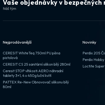
Vaše objednávky v bezpečných 
Náš tým
Nejprodávanější
Novinky
CERESIT WhiteTeq 750ml PU pěna
Perdix 205 Či
pistolová
Perdix Hobby 
CERESIT CS 25 sanitární silikon bílý 280ml
Loctite Super
Ceresit STOP vlhkosti AERO náhradní
tablety 3+1, 4 x 450g luční kvítí
PATTEX Re-New Obnovovač silikonu bílý
80ml