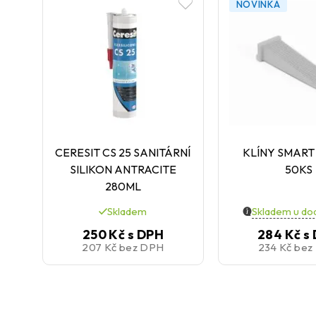
NOVINKA
CERESIT CS 25 SANITÁRNÍ
KLÍNY SMART
SILIKON ANTRACITE
50KS
280ML
Skladem
Skladem u do
250 Kč
s DPH
284 Kč
s
207 Kč
bez DPH
234 Kč
bez