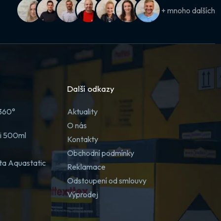
+ mnoho dalších
Další odkazy
 360°
Aktuality
O nás
ji 500ml
Kontakty
Obchodní podmínky
ta Aquastatic
Reklamace
Odstoupení od smlouvy
Výprodej