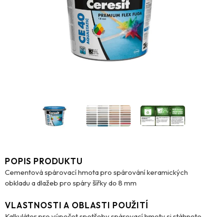
POPIS PRODUKTU
Cementová spárovací hmota pro spárování keramických
obkladu a dlažeb pro spáry šířky do 8 mm
VLASTNOSTI A OBLASTI POUŽITÍ
Kalkulátor pro výpočet spotřeby spárovací hmoty si stáhnete