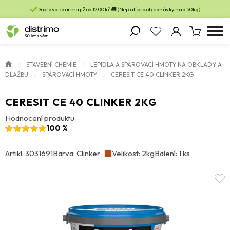
Doprava zdarma již od 1200 kč 🚚 (Neplatí pro objednávky nad 50kg)
STAVEBNÍ CHEMIE
LEPIDLA A SPÁROVACÍ HMOTY NA OBKLADY A
DLAŽBU
SPÁROVACÍ HMOTY
CERESIT CE 40 CLINKER 2KG
CERESIT CE 40 CLINKER 2KG
Hodnocení produktu
100 %
Artikl: 3031691
Barva: Clinker
Velikost: 2kg
Balení: 1 ks