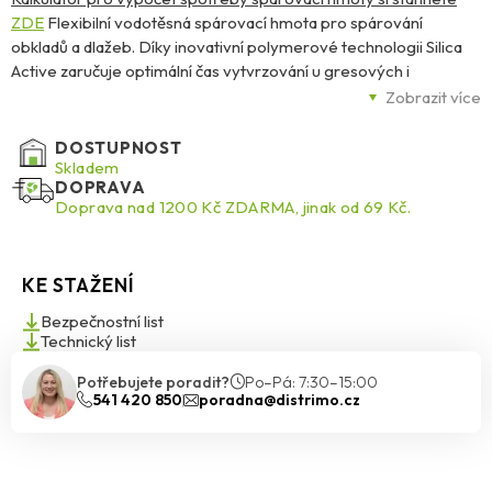
ZDE
Flexibilní vodotěsná spárovací hmota pro spárování
obkladů a dlažeb. Díky inovativní polymerové technologii Silica
Active zaručuje optimální čas vytvrzování u gresových i
keramických dlažeb a dokonalou stálost a intenzitu barev bez
Zobrazit více
výkvětů. Navíc zvýšená odolnost vůči poškrábání a vzniku prasklin
zaručuje dlouhodobou životnost spáry a ve spojení s Trojitou
DOSTUPNOST
ochranou MicroProtect je navíc účinně chráněna proti houbám a
Skladem
DOPRAVA
plísním.
Doprava nad 1200 Kč ZDARMA, jinak od 69 Kč.
KE STAŽENÍ
Bezpečnostní list
Technický list
Potřebujete poradit?
Po–Pá: 7:30–15:00
541 420 850
poradna@distrimo.cz