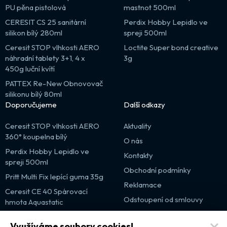
PU pěna pistolová
mastnot 500ml
CERESIT CS 25 sanitární
Perdix Hobby Lepidlo ve
silikon bílý 280ml
spreji 500ml
Ceresit STOP vlhkosti AERO
Loctite Super bond creative
náhradní tablety 3+1, 4 x
3g
450g luční kvítí
PATTEX Re-New Obnovovač
silikonu bílý 80ml
Doporučujeme
Další odkazy
Ceresit STOP vlhkosti AERO
Aktuality
360° koupelna bílý
O nás
Perdix Hobby Lepidlo ve
Kontakty
spreji 500ml
Obchodní podmínky
Pritt Multi Fix lepící guma 35g
Reklamace
Ceresit CE 40 Spárovací
Odstoupení od smlouvy
hmota Aquastatic
Výprodej
Využíváme soubory cookies!