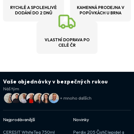
RYCHLÉ A SPOLEHLIVÉ
KAMENNÁ PRODEJNA V
DODÁNÍ DO 2 DNŮ
POPŮVKÁCH U BRNA
VLASTNÍ DOPRAVA PO
CELÉ ČR
Vaše objednávky v bezpečných rukou
Náš tým
+ mnoho dalších
Nejprodávanější
Novinky
CERESIT WhiteTeq 750ml
Perdix 205 Čistič lepidel a